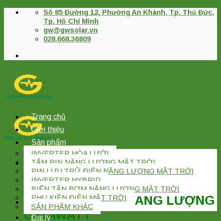
Skip
Số 85 Đường 12, Phường An Khánh, Tp. Thủ Đức,
to
Tp. Hồ Chí Minh
content
gw@gwsolar.vn
028.668.36809
Trang chủ
Giới thiệu
Sản phẩm
INVERTER HÒA LƯỚI
TẤM PIN NĂNG LƯỢNG MẶT TRỜI
PIN LƯU TRỮ ĐIỆN NĂNG LƯỢNG MẶT TRỜI
INVERTER HYBRID
BIẾN TẤN BƠM NĂNG LƯỢNG MẶT TRỜI
CÔNG TY TNHH NĂNG LƯỢNG
PHỤ KIỆN ĐIỆN MẶT TRỜI
SẢN PHẨM KHÁC
GIGAWATT
Đại lý