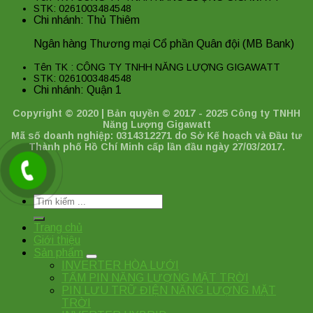
STK: 0261003484548
Chi nhánh: Thủ Thiêm
Ngân hàng Thương mại Cổ phần Quân đội (MB Bank)
Tên TK : CÔNG TY TNHH NĂNG LƯỢNG GIGAWATT
STK: 0261003484548
Chi nhánh: Quận 1
Copyright © 2020 | Bản quyền © 2017 - 2025 Công ty TNHH
Năng Lượng Gigawatt
Mã số doanh nghiệp: 0314312271 do Sở Kế hoạch và Đầu tư
Thành phố Hồ Chí Minh cấp lần đầu ngày 27/03/2017.
Tìm
kiếm:
Trang chủ
Giới thiệu
Sản phẩm
INVERTER HÒA LƯỚI
TẤM PIN NĂNG LƯỢNG MẶT TRỜI
PIN LƯU TRỮ ĐIỆN NĂNG LƯỢNG MẶT
TRỜI