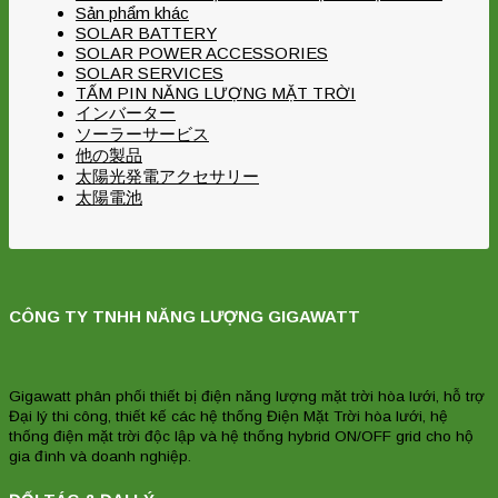
Sản phẩm khác
SOLAR BATTERY
SOLAR POWER ACCESSORIES
SOLAR SERVICES
TẤM PIN NĂNG LƯỢNG MẶT TRỜI
インバーター
ソーラーサービス
他の製品
太陽光発電アクセサリー
太陽電池
CÔNG TY TNHH NĂNG LƯỢNG GIGAWATT
Gigawatt phân phối thiết bị điện năng lượng mặt trời hòa lưới, hỗ trợ
Đại lý thi công, thiết kế các hệ thống Điện Mặt Trời hòa lưới, hệ
thống điện mặt trời độc lập và hệ thống hybrid ON/OFF grid cho hộ
gia đình và doanh nghiệp.