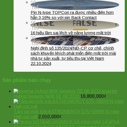
03
Th4
Pin N-type TOPCon ra được nhiều điện hơn
hẳn 3,16% so với pin Back Contact
05
Th9
16 hiểu lầm sai lệch về năng lượng mặt trời
29
Th10
Nghị định số 135/2024/NĐ-CP cơ chế, chính
sách khuyến khích phát triển điện mặt trời mái
nhà tự sản xuất, tự tiêu thụ tại Việt Nam
22.10.2024
Sản phẩm bán chạy
Inverter
Hybrid Senergy 6kW SE 6K ECO
16,800,000
₫
Tấm pin mặt trời ASTRONERGY 575~590W N-type
Half-cut cell
2,010,000
₫
Pin lưu trữ 5kwh GIGABOX 5S công nghệ LiFePo4