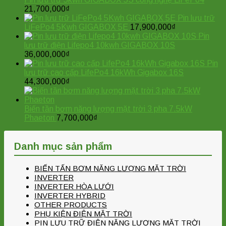
21,700,000
₫
Pin lưu trữ
LiFePo4 5Kwh GIGABOX 5E
17,900,000
₫
Pin
lưu trữ điện Lifepo4 10kwh GIGABOX 10S
36,000,000
₫
Pin
lưu trữ cao cấp LifePo4 16kWh Gigabox 16S
44,300,000
₫
Biến tần bơm năng lượng mặt trời 3 pha 7.5kW
Phaeton
7,700,000
₫
Danh mục sản phẩm
BIẾN TẤN BƠM NĂNG LƯỢNG MẶT TRỜI
INVERTER
INVERTER HÒA LƯỚI
INVERTER HYBRID
OTHER PRODUCTS
PHỤ KIỆN ĐIỆN MẶT TRỜI
PIN LƯU TRỮ ĐIỆN NĂNG LƯỢNG MẶT TRỜI