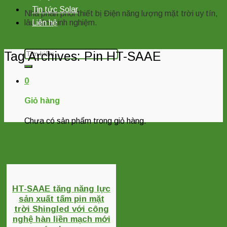
Tin tức Solar
Nhà phân phối thiết bị Điện năng lượng mặt trời uy tín,
lâu năm kinh nghiệm.
Liên hệ
Tìm
Tag Archives:
Pin HT-SAAE
kiếm:
0
Giỏ hàng
Chưa có sản phẩm trong giỏ hàng.
HT-SAAE tăng năng lực
sản xuất tấm pin mặt
trời Shingled với công
nghệ hàn liền mạch mới