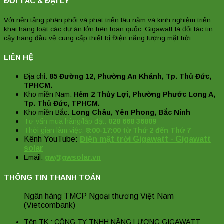
ĐỐI TÁC & ĐẠI LÝ
Với nền tảng phân phối và phát triển lâu năm và kinh nghiệm triển
khai hàng loạt các dự án lớn trên toàn quốc. Gigawatt là đối tác tin
cậy hàng đầu về cung cấp thiết bị Điện năng lượng mặt trời.
LIÊN HỆ
Địa chỉ:
85 Đường 12, Phường An Khánh, Tp. Thủ Đức,
TPHCM.
Kho miền Nam:
Hẻm 2 Thủy Lợi, Phường Phước Long A,
Tp. Thủ Đức, TPHCM.
Kho miền Bắc:
Long Châu, Yên Phong, Bắc Ninh
Tư vấn mua hàng/lắp đặt:
028 668 36809
Thời gian làm việc:
8:00-17:00 từ Thứ 2 đến Thứ 7
Kênh YouTube:
Điện mặt trời Gigawatt - Gigawatt
solar
Email:
gw@gwsolar.vn
THÔNG TIN THANH TOÁN
Ngân hàng TMCP Ngoại thương Việt Nam
(Vietcombank)
Tên TK : CÔNG TY TNHH NĂNG LƯỢNG GIGAWATT