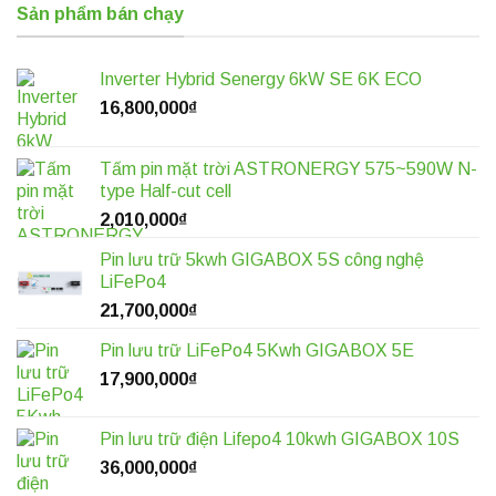
Sản phẩm bán chạy
Inverter Hybrid Senergy 6kW SE 6K ECO
16,800,000
₫
Tấm pin mặt trời ASTRONERGY 575~590W N-
type Half-cut cell
2,010,000
₫
Pin lưu trữ 5kwh GIGABOX 5S công nghệ
LiFePo4
21,700,000
₫
Pin lưu trữ LiFePo4 5Kwh GIGABOX 5E
17,900,000
₫
Pin lưu trữ điện Lifepo4 10kwh GIGABOX 10S
36,000,000
₫