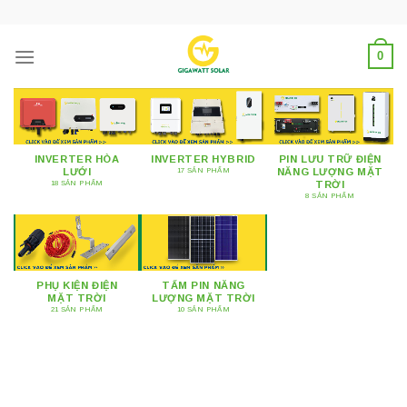
Skip
to
content
0
INVERTER HÒA
INVERTER HYBRID
PIN LƯU TRỮ ĐIỆN
LƯỚI
NĂNG LƯỢNG MẶT
17 SẢN PHẨM
TRỜI
18 SẢN PHẨM
8 SẢN PHẨM
PHỤ KIỆN ĐIỆN
TẤM PIN NĂNG
MẶT TRỜI
LƯỢNG MẶT TRỜI
21 SẢN PHẨM
10 SẢN PHẨM