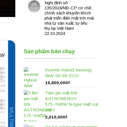
Nghị định số
29
135/2024/NĐ-CP cơ chế,
Th10
chính sách khuyến khích
phát triển điện mặt trời mái
nhà tự sản xuất, tự tiêu
thụ tại Việt Nam
22.10.2024
Sản phẩm bán chạy
Inverter Hybrid Senergy
6kW SE 6K ECO
16,800,000
₫
Tấm pin mặt trời
ASTRONERGY
575~590W N-type Half-cut
cell
2,010,000
₫