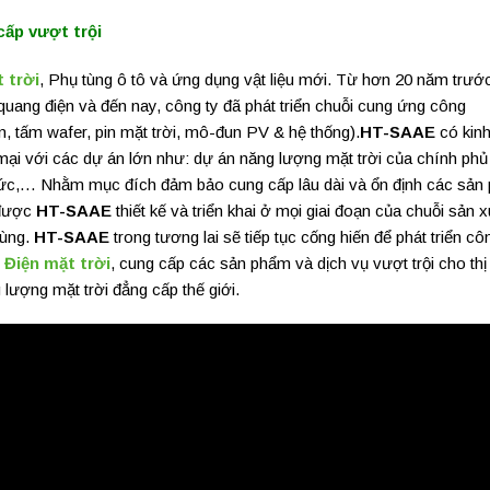
ấp vượt trội
 trời
, Phụ tùng ô tô và ứng dụng vật liệu mới. Từ hơn 20 năm trướ
 quang điện và đến nay, công ty đã phát triển chuỗi cung ứng công
n, tấm wafer, pin mặt trời, mô-đun PV & hệ thống).
HT-SAAE
có kin
ại với các dự án lớn như: dự án năng lượng mặt trời của chính phủ
Đức,… Nhằm mục đích đảm bảo cung cấp lâu dài và ổn định các sản
 được
HT-SAAE
thiết kế và triển khai ở mọi giai đoạn của chuỗi sản x
cùng.
HT-SAAE
trong tương lai sẽ tiếp tục cống hiến để phát triển c
p
Điện mặt trời
, cung cấp các sản phẩm và dịch vụ vượt trội cho thị
lượng mặt trời đẳng cấp thế giới.