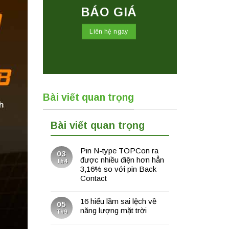
BÁO GIÁ
Liên hệ ngay
Bài viết quan trọng
Bài viết quan trọng
Pin N-type TOPCon ra
03
được nhiều điện hơn hẳn
Th4
3,16% so với pin Back
Contact
16 hiểu lầm sai lệch về
05
năng lượng mặt trời
Th9