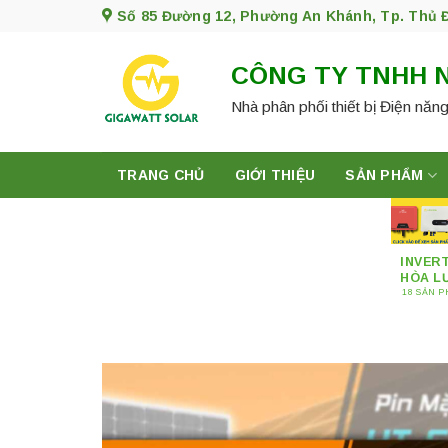
Skip
Số 85 Đường 12, Phường An Khánh, Tp. Thủ 
to
content
CÔNG TY TNHH 
Nhà phân phối thiết bị Điện năng
TRANG CHỦ
GIỚI THIỆU
SẢN PHẨM
INVER
HÒA L
18 SẢN 