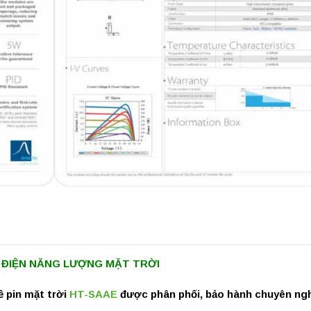
N ĐIỆN NĂNG LƯỢNG MẶT TRỜI
ề pin mặt trời
HT-SAAE
được phân phối, bảo hành chuyên ngh