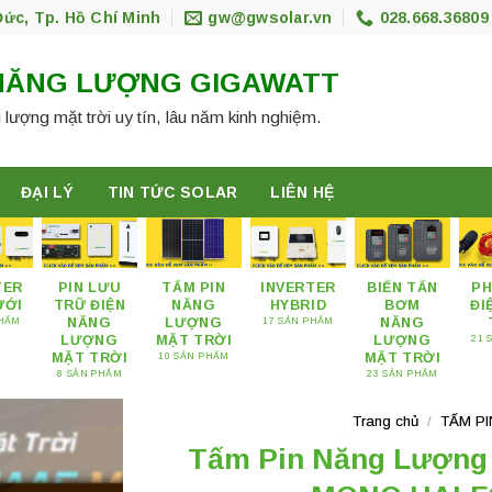
Đức, Tp. Hồ Chí Minh
gw@gwsolar.vn
028.668.36809
NĂNG LƯỢNG GIGAWATT
 lượng mặt trời uy tín, lâu năm kinh nghiệm.
ĐẠI LÝ
TIN TỨC SOLAR
LIÊN HỆ
TER
PIN LƯU
TẤM PIN
INVERTER
BIẾN TẤN
PH
ƯỚI
TRỮ ĐIỆN
NĂNG
HYBRID
BƠM
ĐI
NĂNG
LƯỢNG
NĂNG
PHẨM
17 SẢN PHẨM
LƯỢNG
MẶT TRỜI
LƯỢNG
21 
MẶT TRỜI
MẶT TRỜI
10 SẢN PHẨM
8 SẢN PHẨM
23 SẢN PHẨM
Trang chủ
/
TẤM P
Tấm Pin Năng Lượng