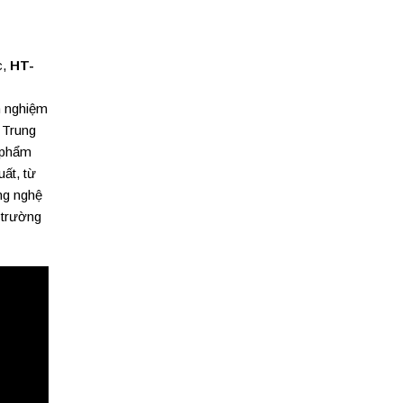
c,
HT-
h nghiệm
 Trung
 phẩm
uất, từ
ông nghệ
 trường