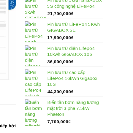
Pin lưu trữ 5kwh GIGABOX
5S công nghệ LiFePo4
21,700,000
₫
Pin lưu trữ LiFePo4 5Kwh
GIGABOX 5E
17,900,000
₫
Pin lưu trữ điện Lifepo4
10kwh GIGABOX 10S
36,000,000
₫
Pin lưu trữ cao cấp
LifePo4 16kWh Gigabox
16S
44,300,000
₫
Biến tần bơm năng lượng
mặt trời 3 pha 7.5kW
Phaeton
7,700,000
₫
iệp bởi