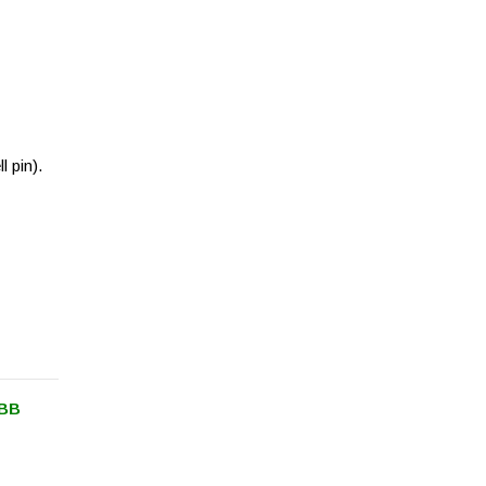
l pin).
9BB