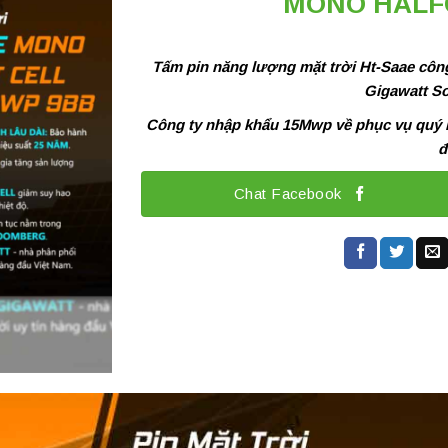
MONO HALF
Tấm pin năng lượng mặt trời Ht-Saae côn
Gigawatt So
Công ty nhập khẩu 15Mwp về phục vụ quý kh
đ
Chat Facebook