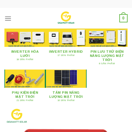
Skip
to
content
0
INVERTER HÒA
INVERTER HYBRID
PIN LƯU TRỮ ĐIỆN
LƯỚI
NĂNG LƯỢNG MẶT
17 SẢN PHẨM
TRỜI
18 SẢN PHẨM
8 SẢN PHẨM
PHỤ KIỆN ĐIỆN
TẤM PIN NĂNG
MẶT TRỜI
LƯỢNG MẶT TRỜI
21 SẢN PHẨM
10 SẢN PHẨM