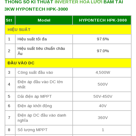
THÔNG SỐ KĨ THUẬT
INVERTER HÒA LƯỚI
BÁM TẢI
3KW HYPONTECH HPK-3000
Stt
Model
HYPONTECH HPK-3000
HIỆU SUẤT
1
Hiệu suất tối đa
97.6%
Hiệu suất tiêu chuẩn châu
2
97.0%
Âu
ĐẦU VÀO DC
3
Công suất đầu vào
4,500W
Điện áp đầu vào DC lớn
4
500V
nhất
5
Dải điện áp MPPT
50V-450V
6
Điện áp khởi động
40V
Điện áp DC đầu vào danh
7
360V
nghĩa
8
Số lượng MPPT
1