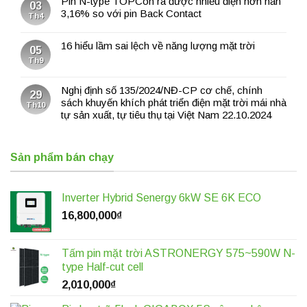
Pin N-type TOPCon ra được nhiều điện hơn hẳn
03
3,16% so với pin Back Contact
Th4
16 hiểu lầm sai lệch về năng lượng mặt trời
05
Th9
Nghị định số 135/2024/NĐ-CP cơ chế, chính
29
sách khuyến khích phát triển điện mặt trời mái nhà
Th10
tự sản xuất, tự tiêu thụ tại Việt Nam 22.10.2024
Sản phẩm bán chạy
Inverter Hybrid Senergy 6kW SE 6K ECO
16,800,000
₫
Tấm pin mặt trời ASTRONERGY 575~590W N-
type Half-cut cell
2,010,000
₫