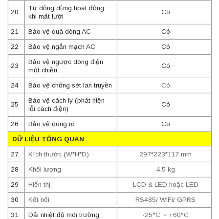
Tự dộng dừng hoạt động
20
Có
khi mất lưới
21
Bảo vệ quá dòng AC
Có
22
Bảo vệ ngắn mạch AC
Có
Bảo vệ ngược dòng điện
23
Có
một chiều
24
Bảo vệ chống sét lan truyền
Có
Bảo vệ cách ly (phát hiện
25
Có
lỗi cách điện)
26
Bảo vệ dòng rò
Có
DỮ LIỆU TỔNG QUAN
27
Kích thước (W*H*D)
297*223*117 mm
28
Khối lượng
4.5 kg
29
Hiển thị
LCD & LED hoặc LED
30
Kết nối
RS485/ WiFi/ GPRS
31
Dải nhiệt độ môi trường
-25°C ~ +60°C