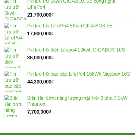
Pin lưu trữ 5kwh GIGABOX 5S công nghệ
LiFePo4
21,700,000
₫
Pin lưu trữ LiFePo4 5Kwh GIGABOX 5E
17,900,000
₫
Pin lưu trữ điện Lifepo4 10kwh GIGABOX 10S
36,000,000
₫
Pin lưu trữ cao cấp LifePo4 16kWh Gigabox 16S
44,300,000
₫
Biến tần bơm năng lượng mặt trời 3 pha 7.5kW
Phaeton
7,700,000
₫