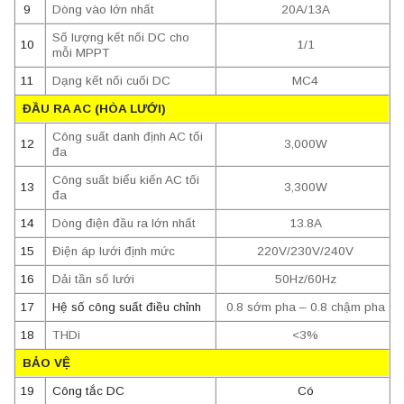
9
Dòng vào lớn nhất
20A/13A
Số lượng kết nối DC cho
10
1/1
mỗi MPPT
11
Dạng kết nối cuối DC
MC4
ĐẦU RA AC (HÒA LƯỚI)
Công suất danh định AC tối
12
3,000W
đa
Công suất biểu kiến AC tối
13
3,300W
đa
14
Dòng điện đầu ra lớn nhất
13.8A
15
Điện áp lưới định mức
220V/230V/240V
16
Dải tần số lưới
50Hz/60Hz
17
Hệ số công suất điều chỉnh
0.8 sớm pha – 0.8 chậm pha
18
THDi
<3%
BẢO VỆ
19
Công tắc DC
Có