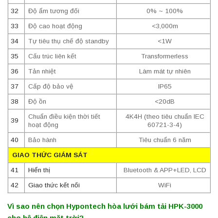
32
Độ ẩm tương đối
0% ~ 100%
33
Độ cao hoạt động
<3,000m
34
Tự tiêu thụ chế độ standby
<1W
35
Cấu trúc liên kết
Transformerless
36
Tản nhiệt
Làm mát tự nhiên
37
Cấp độ bảo vệ
IP65
38
Độ ồn
<20dB
Chuẩn điều kiện thời tiết
4K4H (theo tiêu chuẩn IEC
39
hoạt động
60721-3-4)
40
Bảo hành
Tiêu chuẩn 6 năm
GIAO THỨC GIÁM SÁT
41
Hiển thị
Bluetooth & APP+LED, LCD
42
Giao thức kết nối
WiFi
Vì sao nên chọn Hypontech hòa lưới bám tải HPK-3000
cho hệ điện mặt trời?