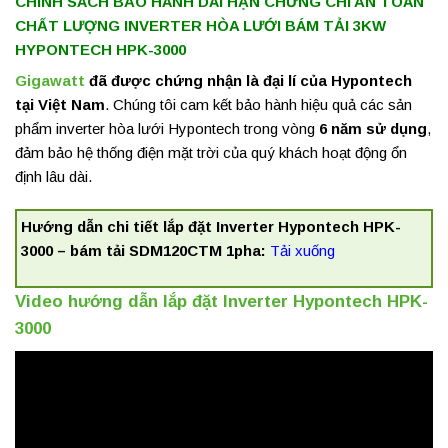
CHÍNH SÁCH BẢO HÀNH DÀI HẠN CHỨNG CHỈ AN TOÀN
CHẤT LƯỢNG INVERTER HÒA LƯỚI BÁM TẢI 3KW
HYPONTECH HPK-3000
Gigawatt
đã được chứng nhận là đại lí của Hypontech
tại Việt Nam
. Chúng tôi cam kết bảo hành hiệu quả các sản
phẩm inverter hòa lưới Hypontech trong vòng
6 năm sử dụng
,
đảm bảo hệ thống điện mặt trời của quý khách hoạt động ổn
định lâu dài.
Hướng dẫn chi tiết lắp đặt Inverter Hypontech HPK-
3000 – bám tải SDM120CTM 1pha:
Tải xuống
Video hướng dẫn lắp đặt Inverter Hypontech HPK-
3000