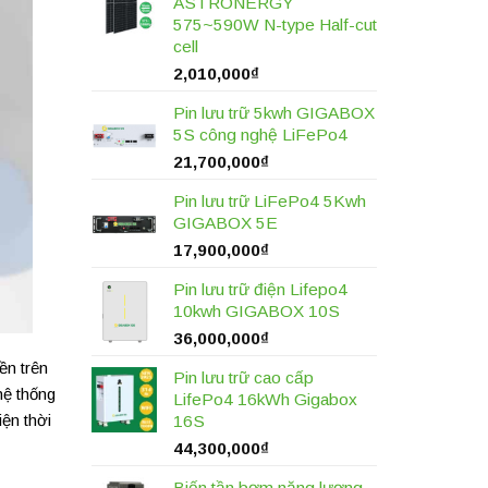
ASTRONERGY
575~590W N-type Half-cut
cell
2,010,000
₫
Pin lưu trữ 5kwh GIGABOX
5S công nghệ LiFePo4
21,700,000
₫
Pin lưu trữ LiFePo4 5Kwh
GIGABOX 5E
17,900,000
₫
Pin lưu trữ điện Lifepo4
10kwh GIGABOX 10S
36,000,000
₫
ền trên
Pin lưu trữ cao cấp
hệ thống
LifePo4 16kWh Gigabox
iện thời
16S
44,300,000
₫
Biến tần bơm năng lượng