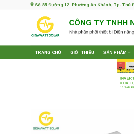
Skip
Số 85 Đường 12, Phường An Khánh, Tp. Thủ 
to
content
CÔNG TY TNHH 
Nhà phân phối thiết bị Điện năng
TRANG CHỦ
GIỚI THIỆU
SẢN PHẨM
INVER
HÒA L
18 SẢN 