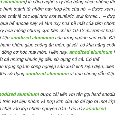
d aluminum
)
là công nghệ oxy hóa bằng cách nhúng tấ
c hình thành từ nhôm hay hợp kim của nó – được xem 
 chất là các loại như axit sunfuric, axit formic… – đư
y qua bể anode này và làm oxy hoá bề mặt của tấm nhô
 oxy hóa mỏng nhưng cực bền chỉ từ 10-12 micromet hoặ
 liệu
anodized aluminum
của từng ngành sản xuất. Đâ
 thanh nhôm giúp chống ăn mòn, gỉ sét, có khả năng chố
tác động cơ học mài mòn. Hiện nay,
anodized aluminum
l
tất cả những khuôn jig đều sử dụng nó cả. Có thể
an trọng ngành công nghiệp sản xuất linh kiện điện, điện 
 đều sử dụng
anodized aluminum
vì tính chống dẫn điệ
nodized aluminum
được cải tiến với tên gọi hard anodi
 trên vật liệu nhôm và hợp kim của nó để tạo ra một lớp
ắn chặt vào lớp nhôm nguyên bản. Lúc này
anodized