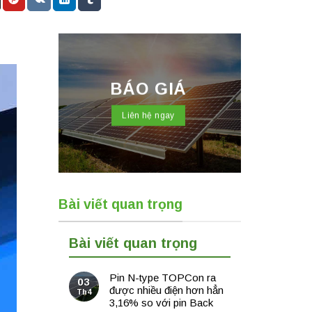
BÁO GIÁ
Liên hệ ngay
Bài viết quan trọng
Bài viết quan trọng
Pin N-type TOPCon ra
03
được nhiều điện hơn hẳn
Th4
3,16% so với pin Back