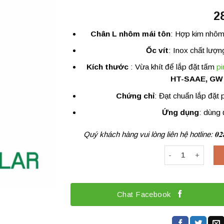
2
Chân L nhôm mái tôn
: Hợp kim nhôm
Ốc vít
: Inox chất lượ
Kích thước
: Vừa khít để lắp đặt tấm
pi
HT-SAAE, GW
Chứng chỉ
: Đạt chuẩn lắp đặt 
Ứng dụng
: dùng 
Quý khách hàng vui lòng liên hệ hotline: 𝟎𝟐𝟖
Chân L nhôm (Má
Chat Facebook