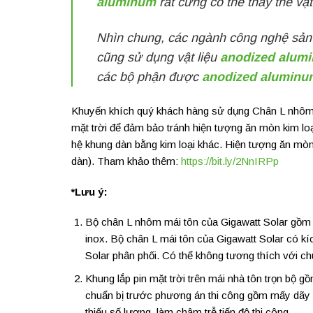
aluminum
rất cứng
có thể thay thế vật
Nhìn chung, các ngành công nghệ sản x
cũng sử dụng vật liệu
anodized alum
các bộ phận được
anodized aluminu
Khuyến khích quý khách hàng sử dụng Chân L nhôm h
mặt trời để đảm bảo tránh hiện tượng ăn mòn kim loạ
hệ khung dàn bằng kim loại khác. Hiện tượng ăn mòn
dàn). Tham khảo thêm:
https://bit.ly/2NnIRPp
*Lưu ý:
Bộ chân L nhôm mái tôn của Gigawatt Solar gồm c
inox. Bộ chân L mái tôn của Gigawatt Solar có kí
Solar phân phối. Có thể không tương thích với c
Khung lắp pin mặt trời trên mái nhà tôn trọn bộ 
chuẩn bị trước phương án thi công gồm mấy dãy P
thiếu số lượng, làm chậm trễ tiến độ thi công.