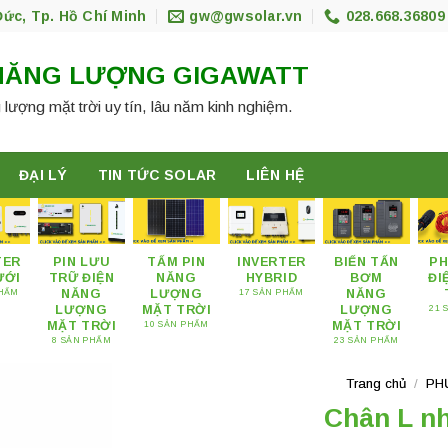
Đức, Tp. Hồ Chí Minh
gw@gwsolar.vn
028.668.36809
NĂNG LƯỢNG GIGAWATT
 lượng mặt trời uy tín, lâu năm kinh nghiệm.
ĐẠI LÝ
TIN TỨC SOLAR
LIÊN HỆ
TER
PIN LƯU
TẤM PIN
INVERTER
BIẾN TẤN
PH
ƯỚI
TRỮ ĐIỆN
NĂNG
HYBRID
BƠM
ĐI
NĂNG
LƯỢNG
NĂNG
PHẨM
17 SẢN PHẨM
LƯỢNG
MẶT TRỜI
LƯỢNG
21 
MẶT TRỜI
MẶT TRỜI
10 SẢN PHẨM
8 SẢN PHẨM
23 SẢN PHẨM
Trang chủ
/
PH
Chân L nh