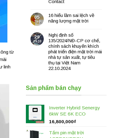
Contact
16 hiểu lầm sai lệch về
05
năng lượng mặt trời
Th9
Nghị định số
29
135/2024/NĐ-CP cơ chế,
Th10
chính sách khuyến khích
phát triển điện mặt trời mái
công từ
nhà tự sản xuất, tự tiêu
 mài
thụ tại Việt Nam
 linh
22.10.2024
Sản phẩm bán chạy
Inverter Hybrid Senergy
6kW SE 6K ECO
16,800,000
₫
Tấm pin mặt trời