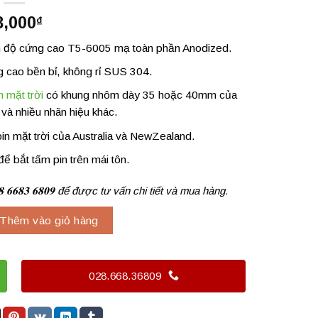
8,000
₫
 độ cứng cao T5-6005 mạ toàn phần Anodized.
ng cao bền bỉ, không rỉ SUS 304.
n mặt trời
có khung nhôm dày 35 hoặc 40mm của
và nhiều nhãn hiệu khác.
pin mặt trời của Australia và NewZealand.
để bắt tấm pin trên mái tôn.
 𝟔𝟔𝟖𝟑 𝟔𝟖𝟎𝟗 để được tư vấn chi tiết và mua hàng.
i tôn) số lượng
Thêm vào giỏ hàng
028.668.36809