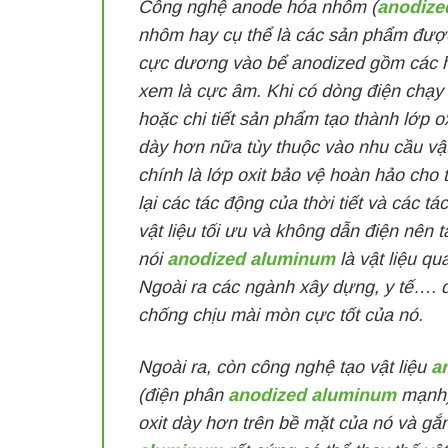
Công nghệ anode hóa nhôm (
anodize
nhôm hay cụ thể là các sản phẩm đượ
cực dương vào bể anodized gồm các hoá
xem là cực âm. Khi có dòng điện chạ
hoặc chi tiết sản phẩm tạo thành lớp
dày hơn nữa tùy thuộc vào nhu cầu vật
chính là lớp oxit bảo vệ hoàn hảo cho
lại các tác động của thời tiết và các 
vật liệu tối ưu và không dẫn điện nên 
nói
anodized aluminum
là vật liệu qu
Ngoài ra các ngành xây dựng, y tế….
chống chịu mài mòn cực tốt của nó.
Ngoài ra, còn công nghệ tạo vật liệu
a
(điện phân
anodized aluminum
mạnh)
oxit dày hơn trên bề mặt của nó và g