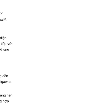
ay
iết,
điện
tiếp với
 khung
g đền
Gigawatt
hàng nên
ng hợp