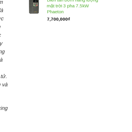
m
mặt trời 3 pha 7.5kW
là
Phaeton
ợc
7,700,000
₫
m
c
y
ng
à
tử.
n và
zing