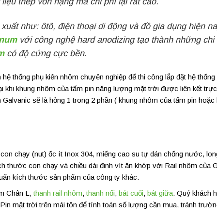
 liệu thép vốn nặng mà chi phí lại rất cao.
uất như: ôtô, điện thoại di động và đồ gia dụng hiện n
inum
với công nghệ hard anodizing tạo thành những chi t
m
có độ cứng cực bền.
ệ thống phụ kiên nhôm chuyên nghiệp để thi công lắp đặt hệ thống 
i khi khung nhôm của tấm pin năng lượng mặt trời được liên kết trực 
 Galvanic sẽ là hỏng 1 trong 2 phần ( khung nhôm của tấm pin hoặc
on chạy (nut) ốc ít Inox 304, miếng cao su tự dán chống nước, lon
ch thước con chạy và chiều dài đinh vít ăn khớp với Rail nhôm của 
huẩn kích thước sản phẩm của công ty khác.
gồm Chân L,
thanh rail nhôm
,
thanh nối
,
bát cuối
,
bát giữa
. Quý khách 
in mặt trời trên mái tôn để tính toán số lượng cần mua, tránh trườ