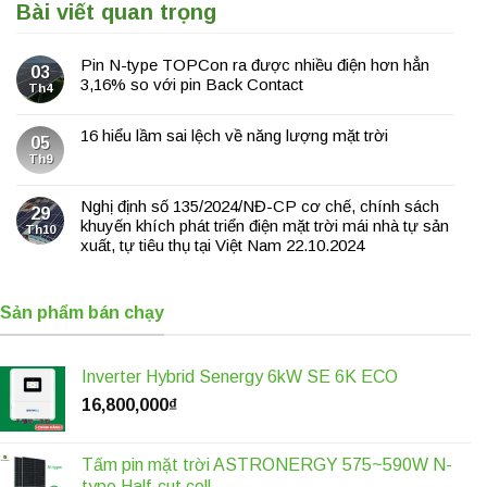
Bài viết quan trọng
Pin N-type TOPCon ra được nhiều điện hơn hẳn
03
3,16% so với pin Back Contact
Th4
16 hiểu lầm sai lệch về năng lượng mặt trời
05
Th9
Nghị định số 135/2024/NĐ-CP cơ chế, chính sách
29
khuyến khích phát triển điện mặt trời mái nhà tự sản
Th10
xuất, tự tiêu thụ tại Việt Nam 22.10.2024
Sản phẩm bán chạy
Inverter Hybrid Senergy 6kW SE 6K ECO
16,800,000
₫
Tấm pin mặt trời ASTRONERGY 575~590W N-
type Half-cut cell