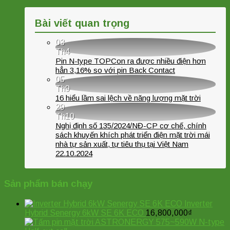
Bài viết quan trọng
03
Th4
Pin N-type TOPCon ra được nhiều điện hơn
hẳn 3,16% so với pin Back Contact
05
Th9
16 hiểu lầm sai lệch về năng lượng mặt trời
29
Th10
Nghị định số 135/2024/NĐ-CP cơ chế, chính
sách khuyến khích phát triển điện mặt trời mái
nhà tự sản xuất, tự tiêu thụ tại Việt Nam
22.10.2024
Sản phẩm bán chạy
Inverter
Hybrid Senergy 6kW SE 6K ECO
16,800,000
₫