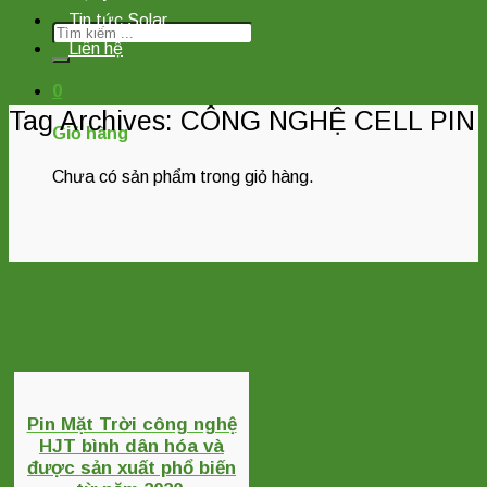
Tin tức Solar
Tìm
Liên hệ
kiếm:
0
Tag Archives:
CÔNG NGHỆ CELL PIN
Giỏ hàng
Chưa có sản phẩm trong giỏ hàng.
Pin Mặt Trời công nghệ
HJT bình dân hóa và
được sản xuất phổ biến