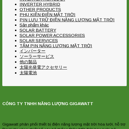
INVERTER HYBRID
OTHER PRODUCTS
PHỤ KIỆN ĐIỆN MẶT TRỜI
PIN LƯU TRỮ ĐIỆN NĂNG LƯỢNG MẶT TRỜI
Sản phẩm khác
SOLAR BATTERY
SOLAR POWER ACCESSORIES
SOLAR SERVICES
TẤM PIN NĂNG LƯỢNG MẶT TRỜI
インバーター
ソーラーサービス
他の製品
太陽光発電アクセサリー
太陽電池
CÔNG TY TNHH NĂNG LƯỢNG GIGAWATT
Gigawatt phân phối thiết bị điện năng lượng mặt trời hòa lưới, hỗ trợ