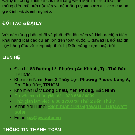
Đại lý thi công, thiết kế các hệ thống Điện Mặt Trời hòa lưới, hệ
thống điện mặt trời độc lập và hệ thống hybrid ON/OFF grid cho hộ
gia đình và doanh nghiệp.
ĐỐI TÁC & ĐẠI LÝ
Với nền tảng phân phối và phát triển lâu năm và kinh nghiệm triển
khai hàng loạt các dự án lớn trên toàn quốc. Gigawatt là đối tác tin
cậy hàng đầu về cung cấp thiết bị Điện năng lượng mặt trời.
LIÊN HỆ
Địa chỉ:
85 Đường 12, Phường An Khánh, Tp. Thủ Đức,
TPHCM.
Kho miền Nam:
Hẻm 2 Thủy Lợi, Phường Phước Long A,
Tp. Thủ Đức, TPHCM.
Kho miền Bắc:
Long Châu, Yên Phong, Bắc Ninh
Tư vấn mua hàng/lắp đặt:
028 668 36809
Thời gian làm việc:
8:00-17:00 từ Thứ 2 đến Thứ 7
Kênh YouTube:
Điện mặt trời Gigawatt - Gigawatt
solar
Email:
gw@gwsolar.vn
THÔNG TIN THANH TOÁN