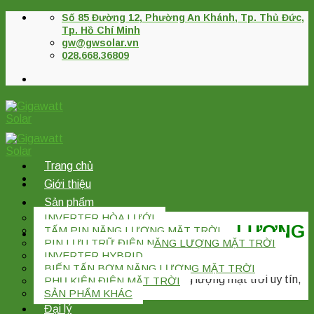
Skip
Số 85 Đường 12, Phường An Khánh, Tp. Thủ Đức,
to
Tp. Hồ Chí Minh
content
gw@gwsolar.vn
028.668.36809
Trang chủ
Giới thiệu
Sản phẩm
INVERTER HÒA LƯỚI
CÔNG TY TNHH NĂNG LƯỢNG
TẤM PIN NĂNG LƯỢNG MẶT TRỜI
PIN LƯU TRỮ ĐIỆN NĂNG LƯỢNG MẶT TRỜI
GIGAWATT
INVERTER HYBRID
BIẾN TẤN BƠM NĂNG LƯỢNG MẶT TRỜI
Nhà phân phối thiết bị Điện năng lượng mặt trời uy tín,
PHỤ KIỆN ĐIỆN MẶT TRỜI
lâu năm kinh nghiệm.
SẢN PHẨM KHÁC
Đại lý