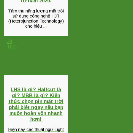
từ năm 2020.
Tấm thu năng lượng mặt trời
sử dụng công nghệ HJT
(Heterojunction Technology)
cho hiệu ...
24
Th11
LHS là gì? Halfcut là
gì? MBB là gì? Kiến
thức chọn pin mặt trời
phải biết ngay nếu bạn
muốn hoàn vốn nhanh
hơn!
Hiện nay các thuật ngữ Light