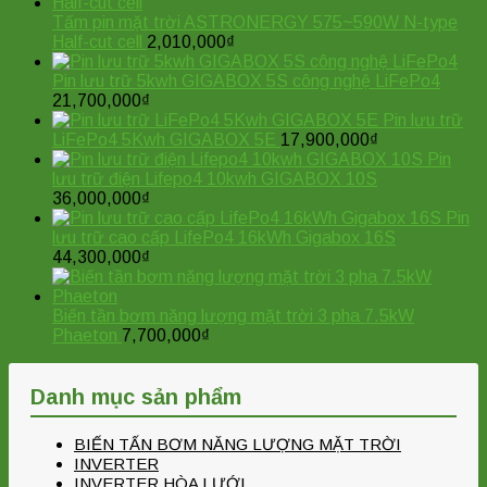
Tấm pin mặt trời ASTRONERGY 575~590W N-type
Half-cut cell
2,010,000
₫
Pin lưu trữ 5kwh GIGABOX 5S công nghệ LiFePo4
21,700,000
₫
Pin lưu trữ
LiFePo4 5Kwh GIGABOX 5E
17,900,000
₫
Pin
lưu trữ điện Lifepo4 10kwh GIGABOX 10S
36,000,000
₫
Pin
lưu trữ cao cấp LifePo4 16kWh Gigabox 16S
44,300,000
₫
Biến tần bơm năng lượng mặt trời 3 pha 7.5kW
Phaeton
7,700,000
₫
Danh mục sản phẩm
BIẾN TẤN BƠM NĂNG LƯỢNG MẶT TRỜI
INVERTER
INVERTER HÒA LƯỚI