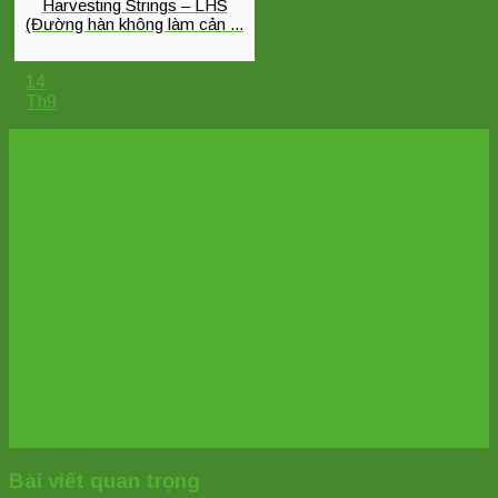
Harvesting Strings – LHS
(Đường hàn không làm cản ...
14
Th9
báo giá
Liên hệ ngay
Bài viết quan trọng