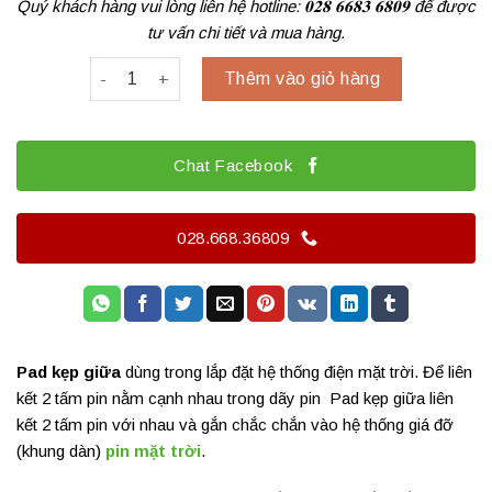
Quý khách hàng vui lòng liên hệ hotline: 𝟎𝟐𝟖 𝟔𝟔𝟖𝟑 𝟔𝟖𝟎𝟗 để được
tư vấn chi tiết và mua hàng.
Pad kẹp giữa tấm pin - Mid Clamb - 35mm số lượng
Thêm vào giỏ hàng
Chat Facebook
028.668.36809
Pad kẹp giữa
dùng trong lắp đặt hệ thống điện mặt trời. Để liên
kết 2 tấm pin nằm cạnh nhau trong dãy pin Pad kẹp giữa liên
kết 2 tấm pin với nhau và gắn chắc chắn vào hệ thống giá đỡ
(khung dàn)
pin mặt trời
.