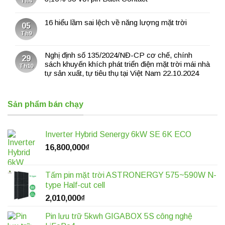
Th4
16 hiểu lầm sai lệch về năng lượng mặt trời
05
Th9
Nghị định số 135/2024/NĐ-CP cơ chế, chính
29
sách khuyến khích phát triển điện mặt trời mái nhà
Th10
tự sản xuất, tự tiêu thụ tại Việt Nam 22.10.2024
Sản phẩm bán chạy
Inverter Hybrid Senergy 6kW SE 6K ECO
16,800,000
₫
Tấm pin mặt trời ASTRONERGY 575~590W N-
type Half-cut cell
2,010,000
₫
Pin lưu trữ 5kwh GIGABOX 5S công nghệ