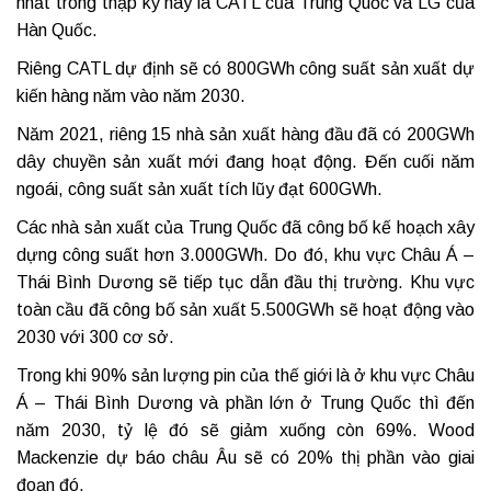
nhất trong thập kỷ này là CATL của Trung Quốc và LG của
Hàn Quốc.
Riêng CATL dự định sẽ có 800GWh công suất sản xuất dự
kiến hàng năm vào năm 2030.
Năm 2021, riêng 15 nhà sản xuất hàng đầu đã có 200GWh
dây chuyền sản xuất mới đang hoạt động. Đến cuối năm
ngoái, công suất sản xuất tích lũy đạt 600GWh.
Các nhà sản xuất của Trung Quốc đã công bố kế hoạch xây
dựng công suất hơn 3.000GWh. Do đó, khu vực Châu Á –
Thái Bình Dương sẽ tiếp tục dẫn đầu thị trường. Khu vực
toàn cầu đã công bố sản xuất 5.500GWh sẽ hoạt động vào
2030 với 300 cơ sở.
Trong khi 90% sản lượng pin của thế giới là ở khu vực Châu
Á – Thái Bình Dương và phần lớn ở Trung Quốc thì đến
năm 2030, tỷ lệ đó sẽ giảm xuống còn 69%. Wood
Mackenzie dự báo châu Âu sẽ có 20% thị phần vào giai
đoạn đó.