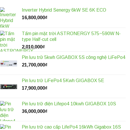
Inverter Hybrid Senergy 6kW SE 6K ECO
16,800,000
₫
Tấm pin mặt trời ASTRONERGY 575~590W N-
type Half-cut cell
2,010,000
₫
Pin lưu trữ 5kwh GIGABOX 5S công nghệ LiFePo4
21,700,000
₫
Pin lưu trữ LiFePo4 5Kwh GIGABOX 5E
17,900,000
₫
Pin lưu trữ điện Lifepo4 10kwh GIGABOX 10S
36,000,000
₫
Pin lưu trữ cao cấp LifePo4 16kWh Gigabox 16S