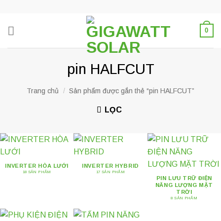
Skip
to
content
0
pin HALFCUT
Trang chủ
/
Sản phẩm được gắn thẻ “pin HALFCUT”
LỌC
INVERTER HÒA LƯỚI
INVERTER HYBRID
18 SẢN PHẨM
17 SẢN PHẨM
PIN LƯU TRỮ ĐIỆN
NĂNG LƯỢNG MẶT
TRỜI
8 SẢN PHẨM