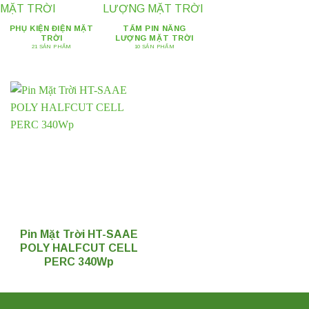
PHỤ KIỆN ĐIỆN MẶT
TẤM PIN NĂNG
TRỜI
LƯỢNG MẶT TRỜI
21 SẢN PHẨM
10 SẢN PHẨM
Pin Mặt Trời HT-SAAE
POLY HALFCUT CELL
PERC 340Wp