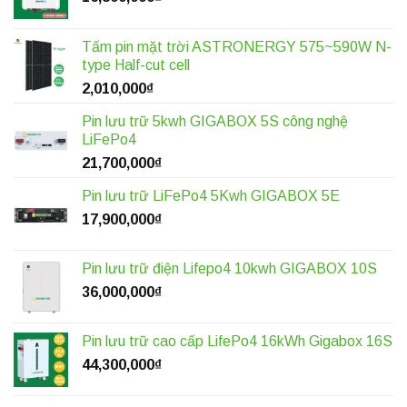
Tấm pin mặt trời ASTRONERGY 575~590W N-
type Half-cut cell
2,010,000
₫
Pin lưu trữ 5kwh GIGABOX 5S công nghệ
LiFePo4
21,700,000
₫
Pin lưu trữ LiFePo4 5Kwh GIGABOX 5E
17,900,000
₫
Pin lưu trữ điện Lifepo4 10kwh GIGABOX 10S
36,000,000
₫
Pin lưu trữ cao cấp LifePo4 16kWh Gigabox 16S
44,300,000
₫