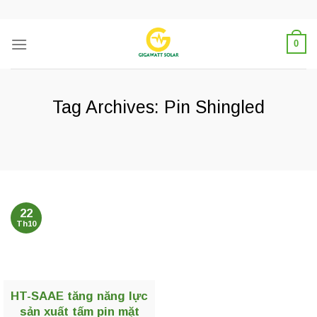
Skip
to
content
0
Tag Archives:
Pin Shingled
22
Th10
HT-SAAE tăng năng lực
sản xuất tấm pin mặt