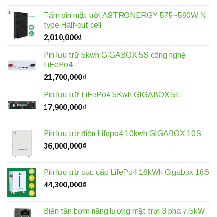
Tấm pin mặt trời ASTRONERGY 575~590W N-
type Half-cut cell
2,010,000
₫
Pin lưu trữ 5kwh GIGABOX 5S công nghệ
LiFePo4
21,700,000
₫
Pin lưu trữ LiFePo4 5Kwh GIGABOX 5E
17,900,000
₫
Pin lưu trữ điện Lifepo4 10kwh GIGABOX 10S
36,000,000
₫
Pin lưu trữ cao cấp LifePo4 16kWh Gigabox 16S
44,300,000
₫
Biến tần bơm năng lượng mặt trời 3 pha 7.5kW