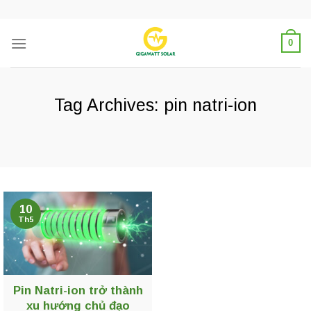
Skip
to
content
0
Tag Archives:
pin natri-ion
10
Th5
Pin Natri-ion trở thành
xu hướng chủ đạo