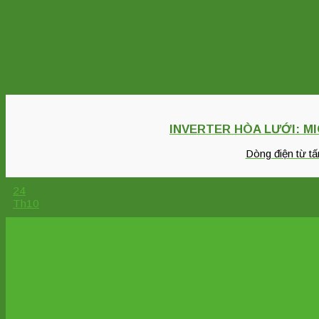
INVERTER HÒA LƯỚI: M
Dòng điện từ tấ
24
Th10