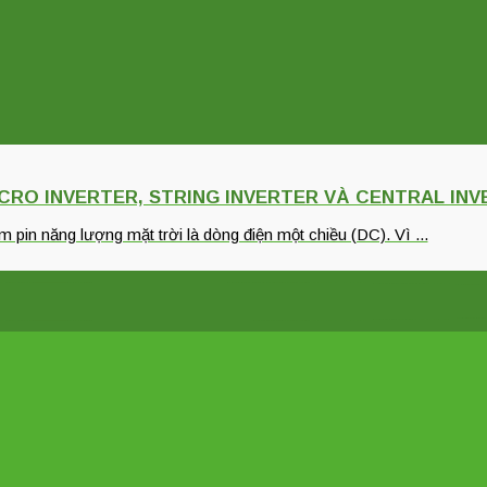
ICRO INVERTER, STRING INVERTER VÀ CENTRAL IN
m pin năng lượng mặt trời là dòng điện một chiều (DC). Vì ...