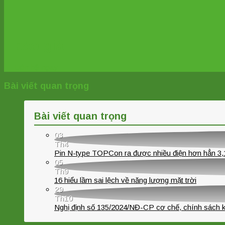
báo giá
Liên hệ ngay
Bài viết quan trọng
Bài viết quan trọng
03
Th4
Pin N-type TOPCon ra được nhiều điện hơn hẳn 3,
05
Th9
16 hiểu lầm sai lệch về năng lượng mặt trời
29
Th10
Nghị định số 135/2024/NĐ-CP cơ chế, chính sách khuy