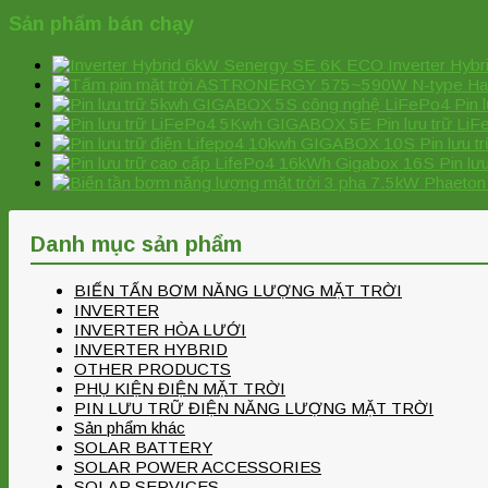
Sản phẩm bán chạy
Inverter Hy
Pin
Pin lưu trữ L
Pin lưu 
Pin lư
Danh mục sản phẩm
BIẾN TẤN BƠM NĂNG LƯỢNG MẶT TRỜI
INVERTER
INVERTER HÒA LƯỚI
INVERTER HYBRID
OTHER PRODUCTS
PHỤ KIỆN ĐIỆN MẶT TRỜI
PIN LƯU TRỮ ĐIỆN NĂNG LƯỢNG MẶT TRỜI
Sản phẩm khác
SOLAR BATTERY
SOLAR POWER ACCESSORIES
SOLAR SERVICES