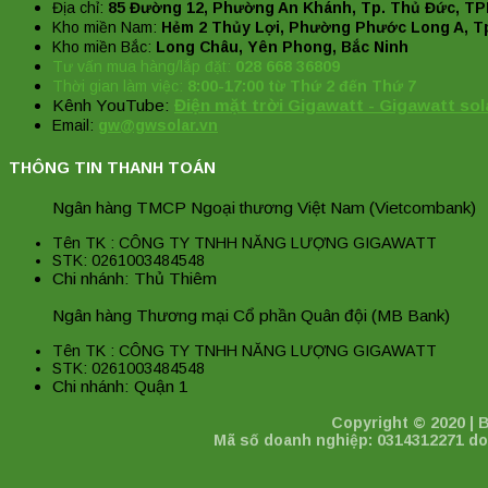
Địa chỉ:
85 Đường 12, Phường An Khánh, Tp. Thủ Đức, T
Kho miền Nam:
Hẻm 2 Thủy Lợi, Phường Phước Long A, T
Kho miền Bắc:
Long Châu, Yên Phong, Bắc Ninh
Tư vấn mua hàng/lắp đặt:
028 668 36809
Thời gian làm việc:
8:00-17:00 từ Thứ 2 đến Thứ 7
Kênh YouTube:
Điện mặt trời Gigawatt - Gigawatt sol
Email:
gw@gwsolar.vn
THÔNG TIN THANH TOÁN
Ngân hàng TMCP Ngoại thương Việt Nam (Vietcombank)
Tên TK : CÔNG TY TNHH NĂNG LƯỢNG GIGAWATT
STK: 0261003484548
Chi nhánh: Thủ Thiêm
Ngân hàng Thương mại Cổ phần Quân đội (MB Bank)
Tên TK : CÔNG TY TNHH NĂNG LƯỢNG GIGAWATT
STK: 0261003484548
Chi nhánh: Quận 1
Copyright © 2020 |
Mã số doanh nghiệp: 0314312271 do