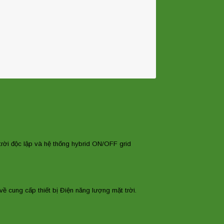
t trời độc lập và hệ thống hybrid ON/OFF grid
về cung cấp thiết bị Điện năng lượng mặt trời.