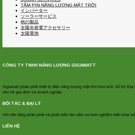
TẤM PIN NĂNG LƯỢNG MẶT TRỜI
インバーター
ソーラーサービス
他の製品
太陽光発電アクセサリー
太陽電池
CÔNG TY TNHH NĂNG LƯỢNG GIGAWATT
Gigawatt phân phối thiết bị điện năng lượng mặt trời hòa lưới, hỗ trợ Đại 
cho hộ gia đình và doanh nghiệp.
ĐỐI TÁC & ĐẠI LÝ
Với nền tảng phân phối và phát triển lâu năm và kinh nghiệm triển khai hà
LIÊN HỆ