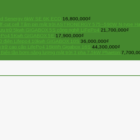
brid Senergy 6kW SE 6K ECO
16,800,000
₫
Tấm pin mặt trời ASTRONERGY 575~590W N-type Half-
 lưu trữ 5kwh GIGABOX 5S công nghệ LiFePo4
21,700,000
₫
iFePo4 5Kwh GIGABOX 5E
17,900,000
₫
trữ điện Lifepo4 10kwh GIGABOX 10S
36,000,000
₫
u trữ cao cấp LifePo4 16kWh Gigabox 16S
44,300,000
₫
Biến tần bơm năng lượng mặt trời 3 pha 7.5kW Phaeton
7,700,0