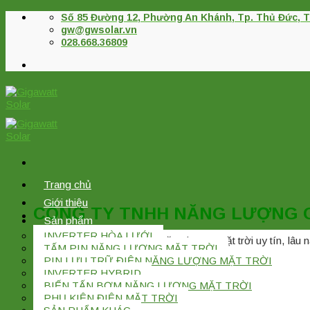
Skip
Số 85 Đường 12, Phường An Khánh, Tp. Thủ Đức, T
to
gw@gwsolar.vn
content
028.668.36809
Trang chủ
Giới thiệu
CÔNG TY TNHH NĂNG LƯỢNG 
Sản phẩm
INVERTER HÒA LƯỚI
Nhà phân phối thiết bị Điện năng lượng mặt trời uy tín, lâu
TẤM PIN NĂNG LƯỢNG MẶT TRỜI
PIN LƯU TRỮ ĐIỆN NĂNG LƯỢNG MẶT TRỜI
INVERTER HYBRID
Tìm
BIẾN TẤN BƠM NĂNG LƯỢNG MẶT TRỜI
kiếm:
PHỤ KIỆN ĐIỆN MẶT TRỜI