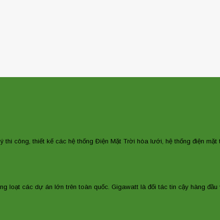
lý thi công, thiết kế các hệ thống Điện Mặt Trời hòa lưới, hệ thống điện mặ
ng loạt các dự án lớn trên toàn quốc. Gigawatt là đối tác tin cậy hàng đầu 