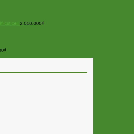
cut cell
2,010,000
₫
00
₫