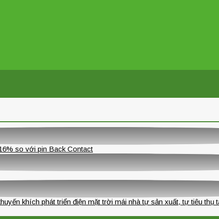
16% so với pin Back Contact
ến khích phát triển điện mặt trời mái nhà tự sản xuất, tự tiêu thụ 