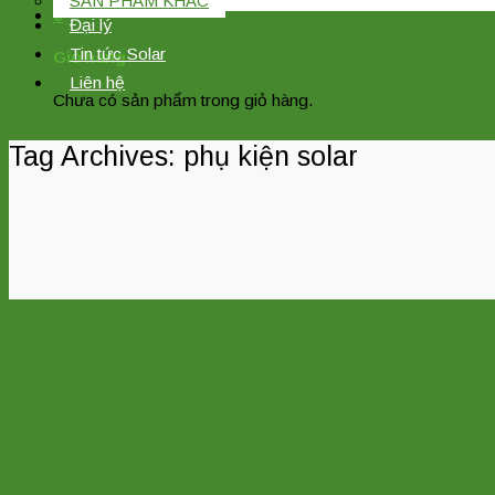
SẢN PHẨM KHÁC
0
Đại lý
Tin tức Solar
Giỏ hàng
Liên hệ
Chưa có sản phẩm trong giỏ hàng.
Tag Archives:
phụ kiện solar