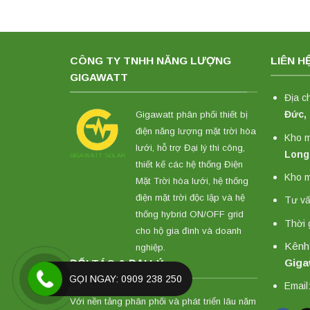
CÔNG TY TNHH NĂNG LƯỢNG
LIÊN H
GIGAWATT
Địa c
Đức,
Gigawatt phân phối thiết bị
điện năng lượng mặt trời hòa
Kho 
lưới, hỗ trợ Đại lý thi công,
Long
thiết kế các hệ thống Điện
Kho m
Mặt Trời hòa lưới, hệ thống
điện mặt trời độc lập và hệ
Tư vấ
thống hybrid ON/OFF grid
Thời 
cho hộ gia đình và doanh
Kênh
nghiệp.
Giga
ĐỐI TÁC & ĐẠI LÝ
GỌI NGAY: 0909 238 250
Email
Với nền tảng phân phối và phát triển lâu năm