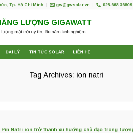
Đức, Tp. Hồ Chí Minh
gw@gwsolar.vn
028.668.36809
NĂNG LƯỢNG GIGAWATT
 lượng mặt trời uy tín, lâu năm kinh nghiệm.
ĐẠI LÝ
TIN TỨC SOLAR
LIÊN HỆ
Tag Archives:
ion natri
Pin Natri-ion trở thành xu hướng chủ đạo trong tương