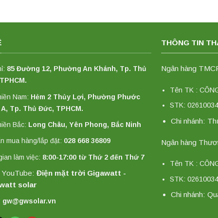
Ệ
THÔNG TIN T
Ngân hàng TMCP 
hỉ:
85 Đường 12, Phường An Khánh, Tp. Thủ
 TPHCM.
Tên TK : CÔ
miền Nam:
Hẻm 2 Thủy Lợi, Phường Phước
STK: 0261003
 A, Tp. Thủ Đức, TPHCM.
Chi nhánh: T
iền Bắc:
Long Châu, Yên Phong, Bắc Ninh
n mua hàng/lắp đặt:
028 668 36809
Ngân hàng Thươn
gian làm việc:
8:00-17:00 từ Thứ 2 đến Thứ 7
Tên TK : CÔ
 YouTube:
Điện mặt trời Gigawatt -
STK: 0261003
watt solar
Chi nhánh: Qu
:
gw@gwsolar.vn