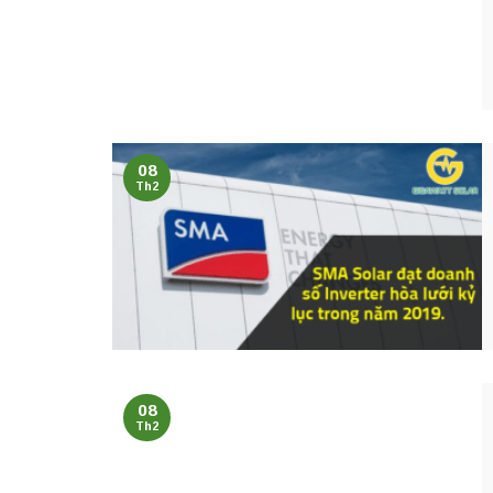
08
Th2
08
Th2