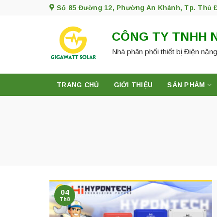
Skip
Số 85 Đường 12, Phường An Khánh, Tp. Thủ 
to
content
CÔNG TY TNHH 
Nhà phân phối thiết bị Điện năng
TRANG CHỦ
GIỚI THIỆU
SẢN PHẨM
04
Th8