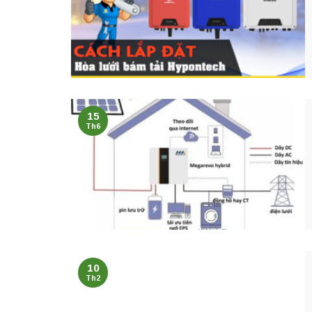
15
Th6
10
Th2