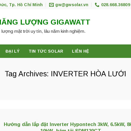
Đức, Tp. Hồ Chí Minh
gw@gwsolar.vn
028.668.36809
NĂNG LƯỢNG GIGAWATT
 lượng mặt trời uy tín, lâu năm kinh nghiệm.
ĐẠI LÝ
TIN TỨC SOLAR
LIÊN HỆ
Tag Archives:
INVERTER HÒA LƯỚI
Hướng dẫn lắp đặt Inverter Hypontech 3kW, 6.5kW, 8
10kW- bám tải SDM120CT