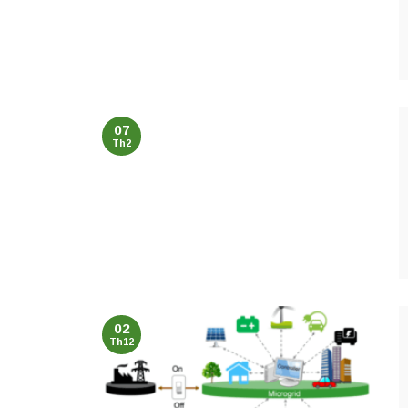
07
Th2
02
Th12