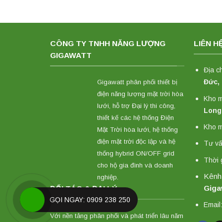
CÔNG TY TNHH NĂNG LƯỢNG
LIÊN H
GIGAWATT
Địa c
Đức,
Gigawatt phân phối thiết bị
điện năng lượng mặt trời hòa
Kho 
lưới, hỗ trợ Đại lý thi công,
Long
thiết kế các hệ thống Điện
Kho m
Mặt Trời hòa lưới, hệ thống
điện mặt trời độc lập và hệ
Tư vấ
thống hybrid ON/OFF grid
Thời 
cho hộ gia đình và doanh
Kênh
nghiệp.
Giga
ĐỐI TÁC & ĐẠI LÝ
GỌI NGAY: 0909 238 250
Email
Với nền tảng phân phối và phát triển lâu năm