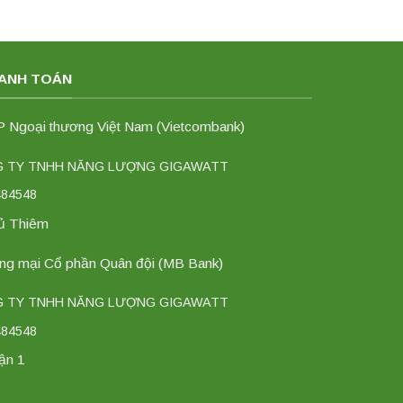
HANH TOÁN
Ngoại thương Việt Nam (Vietcombank)
NG TY TNHH NĂNG LƯỢNG GIGAWATT
484548
hủ Thiêm
g mại Cổ phần Quân đội (MB Bank)
NG TY TNHH NĂNG LƯỢNG GIGAWATT
484548
ận 1