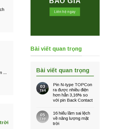
BÁO GIÁ
ech
Liên hệ ngay
Bài viết quan trọng
Bài viết quan trọng
 ...
Pin N-type TOPCon
03
ra được nhiều điện
Th4
hơn hẳn 3,16% so
với pin Back Contact
16 hiểu lầm sai lệch
05
về năng lượng mặt
Th9
trời
trời