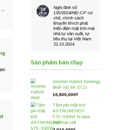
Nghị định số
29
...
135/2024/NĐ-CP cơ
Th10
chế, chính sách
khuyến khích phát
triển điện mặt trời mái
nhà tự sản xuất, tự
tiêu thụ tại Việt Nam
22.10.2024
ong
Sản phẩm bán chạy
gạc
Inverter Hybrid Senergy
6kW SE 6K ECO
16,800,000
₫
Tấm pin mặt trời
ASTRONERGY
ời
575~590W N-type
Half-cut cell
2,010,000
₫