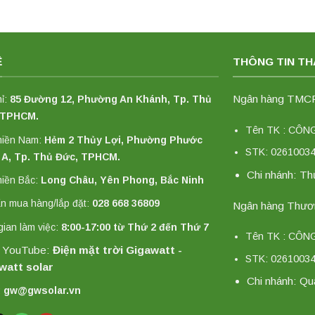
Ệ
THÔNG TIN T
Ngân hàng TMCP 
hỉ:
85 Đường 12, Phường An Khánh, Tp. Thủ
 TPHCM.
Tên TK : CÔ
miền Nam:
Hẻm 2 Thủy Lợi, Phường Phước
STK: 0261003
 A, Tp. Thủ Đức, TPHCM.
Chi nhánh: T
iền Bắc:
Long Châu, Yên Phong, Bắc Ninh
n mua hàng/lắp đặt:
028 668 36809
Ngân hàng Thươn
gian làm việc:
8:00-17:00 từ Thứ 2 đến Thứ 7
Tên TK : CÔ
 YouTube:
Điện mặt trời Gigawatt -
STK: 0261003
watt solar
Chi nhánh: Qu
:
gw@gwsolar.vn