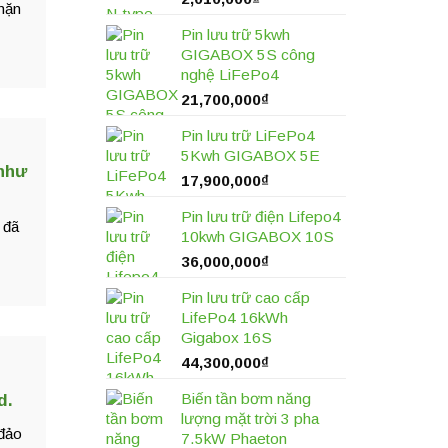
hặn
Pin lưu trữ 5kwh
GIGABOX 5S công
nghệ LiFePo4
21,700,000
₫
Pin lưu trữ LiFePo4
5Kwh GIGABOX 5E
 như
17,900,000
₫
Pin lưu trữ điện Lifepo4
 đã
10kwh GIGABOX 10S
36,000,000
₫
Pin lưu trữ cao cấp
LifePo4 16kWh
Gigabox 16S
44,300,000
₫
Biến tần bơm năng
d.
lượng mặt trời 3 pha
 đảo
7.5kW Phaeton