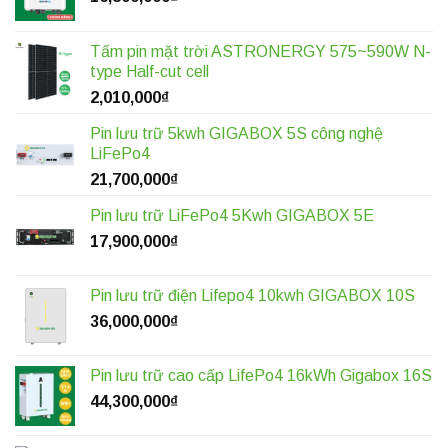
Tấm pin mặt trời ASTRONERGY 575~590W N-
type Half-cut cell
2,010,000
₫
Pin lưu trữ 5kwh GIGABOX 5S công nghệ
LiFePo4
21,700,000
₫
Pin lưu trữ LiFePo4 5Kwh GIGABOX 5E
17,900,000
₫
Pin lưu trữ điện Lifepo4 10kwh GIGABOX 10S
36,000,000
₫
Pin lưu trữ cao cấp LifePo4 16kWh Gigabox 16S
44,300,000
₫