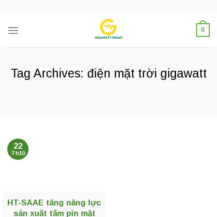
Skip
to
content
0
Tag Archives:
điện mặt trời gigawatt
22
Th10
HT-SAAE tăng năng lực
sản xuất tấm pin mặt