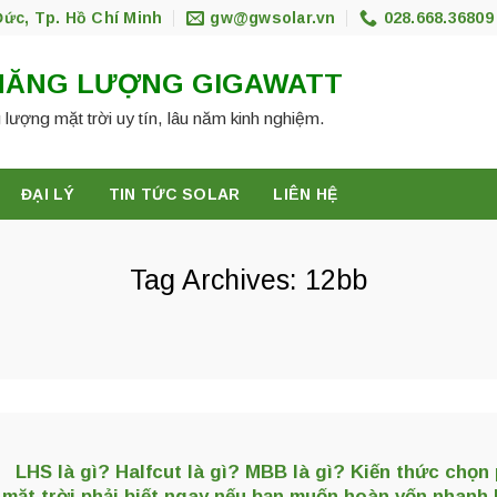
Đức, Tp. Hồ Chí Minh
gw@gwsolar.vn
028.668.36809
NĂNG LƯỢNG GIGAWATT
 lượng mặt trời uy tín, lâu năm kinh nghiệm.
ĐẠI LÝ
TIN TỨC SOLAR
LIÊN HỆ
Tag Archives:
12bb
LHS là gì? Halfcut là gì? MBB là gì? Kiến thức chọn 
mặt trời phải biết ngay nếu bạn muốn hoàn vốn nhanh