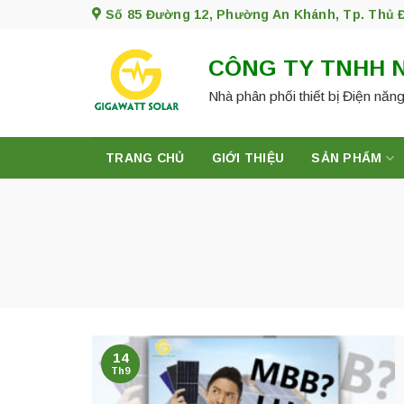
Skip
Số 85 Đường 12, Phường An Khánh, Tp. Thủ 
to
content
CÔNG TY TNHH 
Nhà phân phối thiết bị Điện năng
TRANG CHỦ
GIỚI THIỆU
SẢN PHẨM
14
Th9