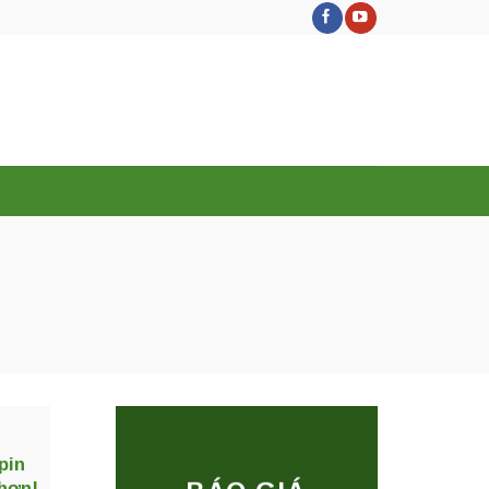
pin
 hơn!