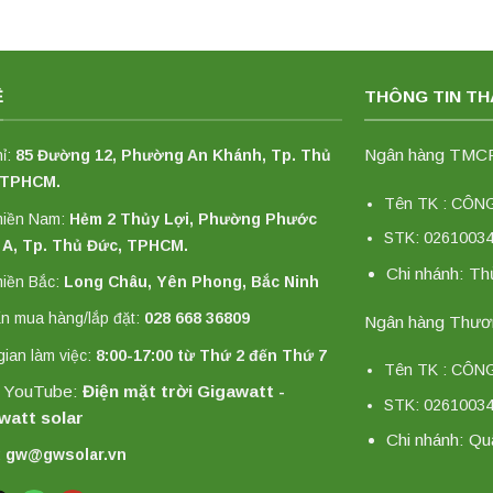
Ệ
THÔNG TIN T
Ngân hàng TMCP 
hỉ:
85 Đường 12, Phường An Khánh, Tp. Thủ
 TPHCM.
Tên TK : CÔ
miền Nam:
Hẻm 2 Thủy Lợi, Phường Phước
STK: 0261003
 A, Tp. Thủ Đức, TPHCM.
Chi nhánh: T
iền Bắc:
Long Châu, Yên Phong, Bắc Ninh
n mua hàng/lắp đặt:
028 668 36809
Ngân hàng Thươn
gian làm việc:
8:00-17:00 từ Thứ 2 đến Thứ 7
Tên TK : CÔ
 YouTube:
Điện mặt trời Gigawatt -
STK: 0261003
watt solar
Chi nhánh: Qu
:
gw@gwsolar.vn