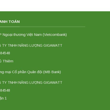
HANH TOÁN
Ngoại thương Việt Nam (Vietcombank)
NG TY TNHH NĂNG LƯỢNG GIGAWATT
484548
hủ Thiêm
g mại Cổ phần Quân đội (MB Bank)
NG TY TNHH NĂNG LƯỢNG GIGAWATT
484548
ận 1