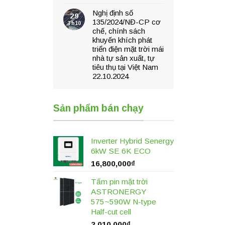
Nghị định số
29
135/2024/NĐ-CP cơ
Th10
chế, chính sách
khuyến khích phát
triển điện mặt trời mái
nhà tự sản xuất, tự
tiêu thụ tại Việt Nam
22.10.2024
Sản phẩm bán chạy
Inverter Hybrid Senergy
6kW SE 6K ECO
16,800,000
₫
Tấm pin mặt trời
ASTRONERGY
575~590W N-type
Half-cut cell
2,010,000
₫