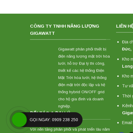
CÔNG TY TNHH NĂNG LƯỢNG
LIÊN H
GIGAWATT
Địa c
Đức,
Gigawatt phân phối thiết bị
điện năng lượng mặt trời hòa
Kho 
lưới, hỗ trợ Đại lý thi công,
Long
thiết kế các hệ thống Điện
Kho m
Mặt Trời hòa lưới, hệ thống
điện mặt trời độc lập và hệ
Tư vấ
thống hybrid ON/OFF grid
Thời 
cho hộ gia đình và doanh
Kênh
nghiệp.
Giga
ĐỐI TÁC & ĐẠI LÝ
GỌI NGAY: 0909 238 250
Email
Với nền tảng phân phối và phát triển lâu năm