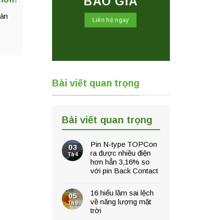
BÁO GIÁ
hàn
Liên hệ ngay
Bài viết quan trọng
Bài viết quan trọng
Pin N-type TOPCon
03
ra được nhiều điện
Th4
hơn hẳn 3,16% so
với pin Back Contact
16 hiểu lầm sai lệch
05
về năng lượng mặt
Th9
trời