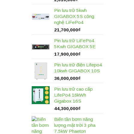
Pin lưu trữ 5kwh
GIGABOX 5S công
nghệ LiFePo4
21,700,000
₫
Pin lưu trữ LiFePo4
5Kwh GIGABOX 5E
17,900,000
₫
Pin lưu trữ điện Lifepo4
10kwh GIGABOX 10S
36,000,000
₫
Pin lưu trữ cao cấp
LifePo4 16kWh
Gigabox 16S
44,300,000
₫
Biến tần bơm năng
lượng mặt trời 3 pha
7.5kW Phaeton