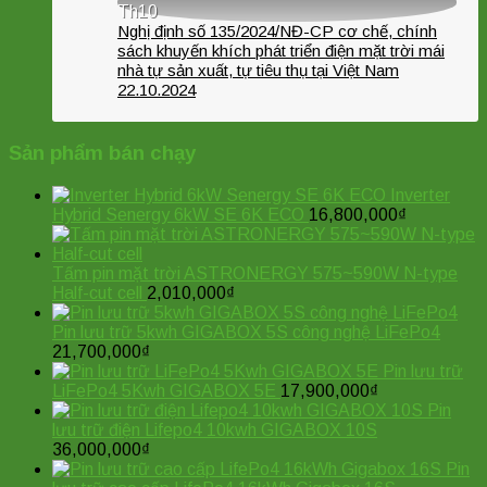
Th10
Nghị định số 135/2024/NĐ-CP cơ chế, chính
sách khuyến khích phát triển điện mặt trời mái
nhà tự sản xuất, tự tiêu thụ tại Việt Nam
22.10.2024
Sản phẩm bán chạy
Inverter
Hybrid Senergy 6kW SE 6K ECO
16,800,000
₫
Tấm pin mặt trời ASTRONERGY 575~590W N-type
Half-cut cell
2,010,000
₫
Pin lưu trữ 5kwh GIGABOX 5S công nghệ LiFePo4
21,700,000
₫
Pin lưu trữ
LiFePo4 5Kwh GIGABOX 5E
17,900,000
₫
Pin
lưu trữ điện Lifepo4 10kwh GIGABOX 10S
36,000,000
₫
Pin