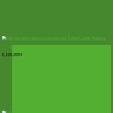
Biến tần bơm năng lượng mặt trời 3 pha 5.5kW Phaeton
6,100,000
₫
báo giá