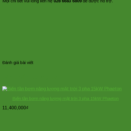
Mọi chi tiết vui lòng liên hệ
028 6683 6809
để được hỗ trợ.
Đánh giá bài viết
Sản phẩm tương tự
Biến tần bơm năng lượng mặt trời 3 pha 15kW Phaeton
11,400,000
₫