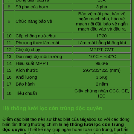
8
Số pha của bơm
3 pha
Bảo vệ mất pha, bảo vệ
ngắn mạch pha, bảo vệ
9
Chức năng bảo vệ
mạch nối đất, bảo vệ ngắn
mạch đầu vào và đầu ra
10
Cấp chống nước/bụi
IP20
11
Phương thức làm mát
Làm mát bằng không khí
12
Chệ độ chạy
MPPT, CVT
13
Dải nhiệt độ môi trường
-10°C ~ +50°C
14
Hiệu suất MPPT
99,6%
15
Kích thước
295*205*225 (mm)
16
Khối lượng
3.5Kg
17
Bảo hành
2 năm
Giấy chứng nhận CCC, CE,
18
Tiêu chuẩn
IEC
Hệ thống lưới lọc côn trùng độc quyền
Điểm đặc biệt tạo nên sự khác biệt của Gigabox so với các dòng
biến tần thông thường chính là
hệ thống lưới lọc côn trùng
độc quyền
. Thiết kế này giúp ngăn hoàn toàn côn trùng, bụi bẩn