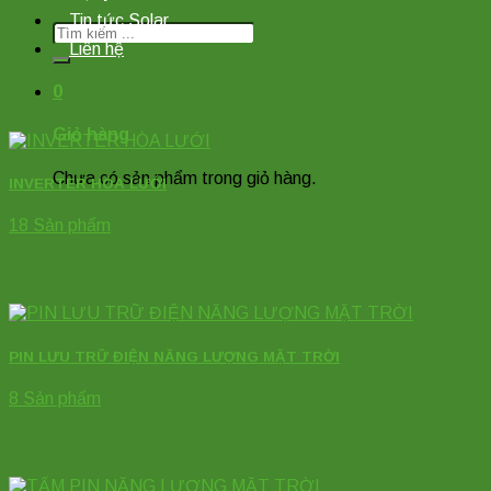
Tin tức Solar
Tìm
Liên hệ
kiếm:
0
Giỏ hàng
Chưa có sản phẩm trong giỏ hàng.
INVERTER HÒA LƯỚI
18 Sản phẩm
PIN LƯU TRỮ ĐIỆN NĂNG LƯỢNG MẶT TRỜI
8 Sản phẩm