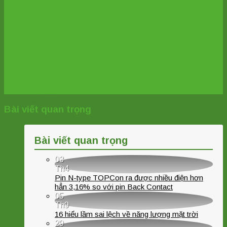
báo giá
Liên hệ ngay
Bài viết quan trọng
Bài viết quan trọng
03
Th4
Pin N-type TOPCon ra được nhiều điện hơn
hẳn 3,16% so với pin Back Contact
05
Th9
16 hiểu lầm sai lệch về năng lượng mặt trời
29