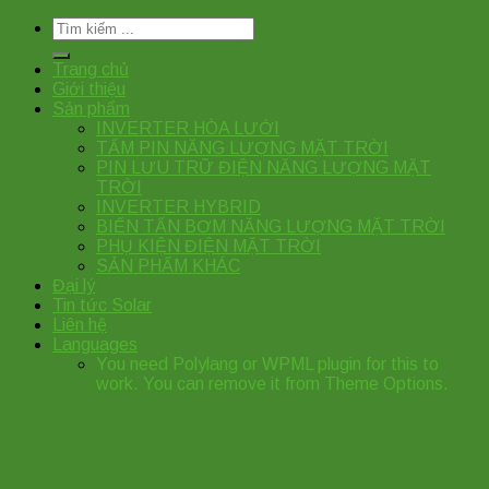
Tìm
kiếm:
Trang chủ
Giới thiệu
Sản phẩm
INVERTER HÒA LƯỚI
TẤM PIN NĂNG LƯỢNG MẶT TRỜI
PIN LƯU TRỮ ĐIỆN NĂNG LƯỢNG MẶT
TRỜI
INVERTER HYBRID
BIẾN TẤN BƠM NĂNG LƯỢNG MẶT TRỜI
PHỤ KIỆN ĐIỆN MẶT TRỜI
SẢN PHẨM KHÁC
Đại lý
Tin tức Solar
Liên hệ
Languages
You need Polylang or WPML plugin for this to
work. You can remove it from Theme Options.