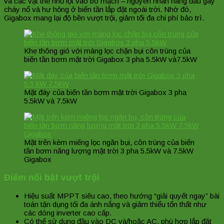
và các vật thể nhỏ lọt vào bo mạch – nguyên nhân hàng đầu gây
cháy nổ và hư hỏng ở biến tần lắp đặt ngoài trời. Nhờ đó,
Gigabox mang lại độ bền vượt trội, giảm tối đa chi phí bảo trì.
Khe thông gió với màng lọc chặn bụi côn trùng của
biến tần bơm mặt trời Gigabox 3 pha 5.5kW và7.5kW
Mặt đáy của biến tần bơm mặt trời Gigabox 3 pha
5.5kW và 7.5kW
Mặt trên kèm miếng lọc ngăn bụi, côn trùng của biến
tần bơm năng lượng mặt trời 3 pha 5.5kW và 7.5kW
Gigabox
Điểm nổi bật vượt trội
Hiệu suất MPPT siêu cao, theo hướng “giải quyết ngay” bài
toán tận dụng tối đa ánh nắng và giảm thiểu tổn thất như
các dòng inverter cao cấp.
Có thể sử dụng đầu vào DC và/hoặc AC, phù hợp lắp đặt