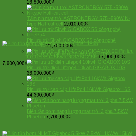
16,800,000
₫
Tấm pin mặt trời ASTRONERGY 575~590W N-
type Half-cut cell
2,010,000
₫
Pin lưu trữ 5kwh GIGABOX 5S công nghệ
LiFePo4
21,700,000
₫
Pin lưu
Biến tần bơm Gigabox 7.5kW 3 pha – IP65
trữ LiFePo4 5Kwh GIGABOX 5E
17,900,000
₫
7,800,000
₫
Pin lưu trữ điện Lifepo4 10kwh GIGABOX 10S
36,000,000
₫
Pin lưu trữ cao cấp LifePo4 16kWh Gigabox 16S
44,300,000
₫
Biến tần bơm năng lượng mặt trời 3 pha 7.5kW
Phaeton
7,700,000
₫