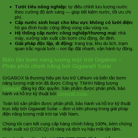
Tưới tiêu nông nghiệp:
tự điều chỉnh lưu lượng nước
theo cường độ ánh sáng — giúp tiết kiệm nước, tối ưu chi
phí.
Cấp nước sinh hoạt cho khu vực không có lưới điện:
hộ gia đình hoặc cộng đồng vùng sâu vùng xa.
Hệ thống cấp nước công nghiệp/thương mại:
nhà
máy, xưởng sản xuất cần bơm chủ động, ổn định.
Giải pháp độc lập, di động:
trang trại, khu du lịch, trạm
quan trắc ngoài lưới – nơi lắp đặt nhanh, vận hành tự động.
Biến tần bơm năng lượng mặt trời Gigabox –
Phân phối chính hãng bởi Gigawatt Solar
GIGABOX là thương hiệu pin lưu trữ Lithium và biến tần bơm
năng lượng mặt trời đã được Công ty TNHH Năng lượng
Gigawatt
đăng ký độc quyền. Sản phẩm được phân phối, bảo
hành và hỗ trợ kỹ thuật bởi
Gigawatt Solar.
Toàn bộ sản phẩm được phân phối, bảo hành và hỗ trợ kỹ thuật
trực tiếp bởi Gigawatt Solar – đơn vị tiên phong trong giải pháp
điện năng lượng mặt trời tại Việt Nam.
Chúng tôi cam kết cung cấp hàng chính hãng 100%, kèm chứng
nhận xuất xứ (CO/CQ) rõ ràng và dịch vụ hậu mãi tận tâm.