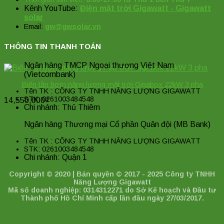
Kênh YouTube:
Điện mặt trời Gigawatt - Gigawatt
solar
Email:
gw@gwsolar.vn
THÔNG TIN THANH TOÁN
Ngân hàng TMCP Ngoại thương Việt Nam
(Vietcombank)
Biến tần bơm năng lượng mặt trời Gigabox 22kW 3 pha
Tên TK : CÔNG TY TNHH NĂNG LƯỢNG GIGAWATT
STK: 0261003484548
14,550,000
₫
Chi nhánh: Thủ Thiêm
Ngân hàng Thương mại Cổ phần Quân đội (MB Bank)
Tên TK : CÔNG TY TNHH NĂNG LƯỢNG GIGAWATT
STK: 0261003484548
Chi nhánh: Quận 1
Copyright © 2020 | Bản quyền © 2017 - 2025 Công ty TNHH
Năng Lượng Gigawatt
Mã số doanh nghiệp: 0314312271 do Sở Kế hoạch và Đầu tư
Thành phố Hồ Chí Minh cấp lần đầu ngày 27/03/2017.