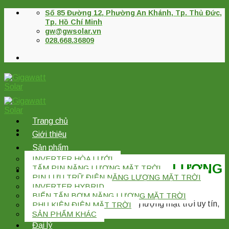
Skip
Số 85 Đường 12, Phường An Khánh, Tp. Thủ Đức,
to
Tp. Hồ Chí Minh
content
gw@gwsolar.vn
028.668.36809
Trang chủ
Giới thiệu
Sản phẩm
INVERTER HÒA LƯỚI
CÔNG TY TNHH NĂNG LƯỢNG
TẤM PIN NĂNG LƯỢNG MẶT TRỜI
PIN LƯU TRỮ ĐIỆN NĂNG LƯỢNG MẶT TRỜI
GIGAWATT
INVERTER HYBRID
BIẾN TẤN BƠM NĂNG LƯỢNG MẶT TRỜI
Nhà phân phối thiết bị Điện năng lượng mặt trời uy tín,
PHỤ KIỆN ĐIỆN MẶT TRỜI
lâu năm kinh nghiệm.
SẢN PHẨM KHÁC
Đại lý