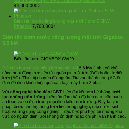
lưu trữ cao cấp LifePo4 16kWh Gigabox 16S
44,300,000
₫
Biến tần bơm năng lượng mặt trời 3 pha 7.5kW
Phaeton
7,700,000
₫
Biến tần bơm nước năng lượng mặt trời Gigabox
5.5 kW
Biến tần bơm GIGABOX GW20
Biến tần bơm nước năng lượng mặt trời
5.5 kW 3 pha có khả
năng hoạt động trực tiếp từ nguồn pin mặt trời (DC) hoặc từ điện
lưới (AC). Thiết bị chuyển đổi nguồn đầu vào thành dòng AC ổn
định để điều khiển hiệu quả các loại máy bơm 3 pha.
Với
công nghệ bán dẫn IGBT
hiện đại kết hợp hệ thống
lưới
lọc chống côn trùng
, biến tần đảm bảo độ bền cao, vận hành
an toàn và ổn định trong mọi điều kiện môi trường. Đây là giải
pháp tối ưu cho hệ thống tưới tiêu nông nghiệp, cấp nước sinh
hoạt và ứng dụng công nghiệp – đặc biệt phù hợp tại những khu
vực có nguồn điện lưới không ổn định hoặc chi phí vận hành cao.