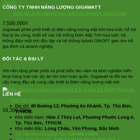
CÔNG TY TNHH NĂNG LƯỢNG GIGAWATT
Biến tần bơm năng lượng mặt trời Gigabox 11kW 3 pha
7,500,000
₫
Gigawatt phân phối thiết bị điện năng lượng mặt trời hòa lưới, hỗ trợ
Đại lý thi công, thiết kế các hệ thống Điện Mặt Trời hòa lưới, hệ
thống điện mặt trời độc lập và hệ thống hybrid ON/OFF grid cho hộ
gia đình và doanh nghiệp.
ĐỐI TÁC & ĐẠI LÝ
Với nền tảng phân phối và phát triển lâu năm và kinh nghiệm triển
khai hàng loạt các dự án lớn trên toàn quốc. Gigawatt là đối tác tin
cậy hàng đầu về cung cấp thiết bị Điện năng lượng mặt trời.
LIÊN HỆ
Biến tần bơm năng lượng mặt trời 3 pha 18.5kW Phaeton
Địa chỉ:
85 Đường 12, Phường An Khánh, Tp. Thủ Đức,
16,300,000
₫
TPHCM.
Kho miền Nam:
Hẻm 2 Thủy Lợi, Phường Phước Long A,
Tp. Thủ Đức, TPHCM.
Kho miền Bắc:
Long Châu, Yên Phong, Bắc Ninh
Tư vấn mua hàng/lắp đặt:
028 668 36809
Thời gian làm việc:
8:00-17:00 từ Thứ 2 đến Thứ 7