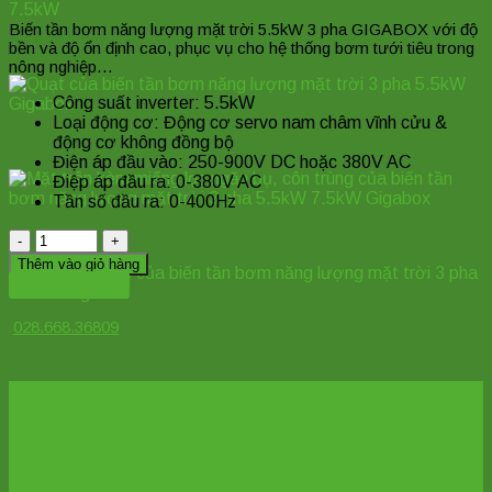
Biến tần bơm năng lượng mặt trời 5.5kW 3 pha GIGABOX với độ
bền và độ ổn định cao, phục vụ cho hệ thống bơm tưới tiêu trong
nông nghiệp…
Công suất inverter: 5.5kW
Loại động cơ: Động cơ servo nam châm vĩnh cửu &
động cơ không đồng bộ
Điện áp đầu vào: 250-900V DC hoặc 380V AC
Điệp áp đầu ra: 0-380V AC
Tần số đầu ra: 0-400Hz
Biến
tần
Thêm vào giỏ hàng
bơm
Chat Facebook
năng
lượng
028.668.36809
mặt
trời
Gigabox
5.5kW
3
pha
số
lượng