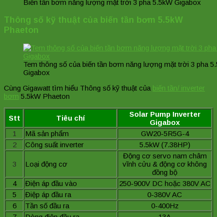
Biến tần bơm năng lượng mặt trời 3 pha 5.5kW Gigabox
Thông số kỹ thuật của biến tần bơm 5.5kW
Phaeton
Tem thông số của biến tần bơm năng lượng mặt trời 3 pha 5
Gigabox
Cùng Gigawatt tìm hiểu Thông số kỹ thuật của
biến tần/ inverter
bơm
5.5kW Phaeton
Solar Pump Inverter
Stt
Tiêu chí
Gigabox
1
Mã sản phẩm
GW20-5R5G-4
2
Công suất inverter
5.5kW (7.38HP)
Động cơ servo nam châm
3
Loại động cơ
vĩnh cửu & động cơ không
đồng bộ
4
Điện áp đầu vào
250-900V DC hoặc 380V AC
5
Điệp áp đầu ra
0-380V AC
6
Tần số đầu ra
0-400Hz
7
Dòng điện đầu ra
13A