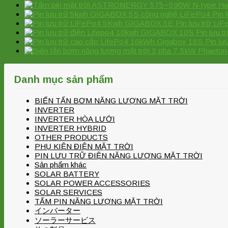
Pin
Pin lưu trữ L
Pin lưu 
Pin lư
Danh mục sản phẩm
BIẾN TẤN BƠM NĂNG LƯỢNG MẶT TRỜI
INVERTER
INVERTER HÒA LƯỚI
INVERTER HYBRID
OTHER PRODUCTS
PHỤ KIỆN ĐIỆN MẶT TRỜI
PIN LƯU TRỮ ĐIỆN NĂNG LƯỢNG MẶT TRỜI
Sản phẩm khác
SOLAR BATTERY
SOLAR POWER ACCESSORIES
SOLAR SERVICES
TẤM PIN NĂNG LƯỢNG MẶT TRỜI
インバーター
ソーラーサービス