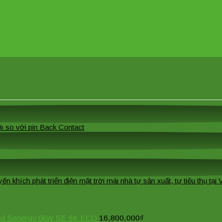
 so với pin Back Contact
khích phát triển điện mặt trời mái nhà tự sản xuất, tự tiêu thụ tại
brid Senergy 6kW SE 6K ECO
16,800,000
₫