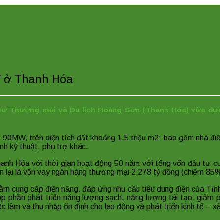
W ở Thanh Hóa
tư Thương mại và Du lịch Hoàng Sơn (Thanh Hóa) vừa đư
 90MW, trên diện tích đất khoảng 1.5 triệu m2; bao gồm nhà đi
nh kỹ thuật, phụ trợ khác.
hanh Hóa với thời gian hoạt động 50 năm với tổng vốn đầu tư c
n lại là vốn vay ngân hàng thương mại 2,278 tỷ đồng (chiếm 85%
m cung cấp điện năng, đáp ứng nhu cầu tiêu dung điện của Tỉn
p phần phát triển năng lượng sạch, năng lượng tái tạo, giảm p
c làm và thu nhập ổn định cho lao động và phát triển kinh tế – x