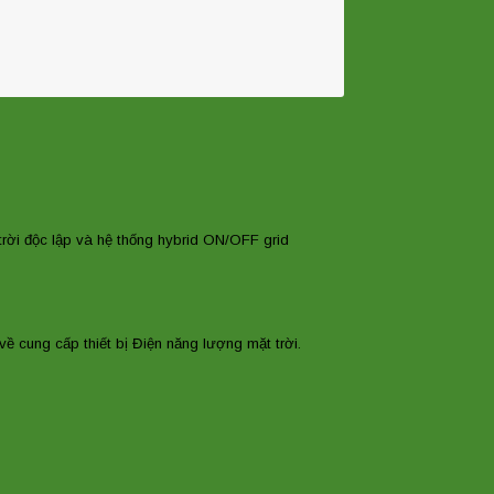
t trời độc lập và hệ thống hybrid ON/OFF grid
về cung cấp thiết bị Điện năng lượng mặt trời.