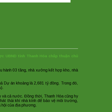
ợc UBND tỉnh Thanh Hóa chấp thuận chủ
ều hành 03 tầng, nhà xưởng kết hợp kho, nhà
uả Dự án khoảng là 2,681 tỷ đồng. Trong đó,
).
h và cả nước. Đồng thời, Thanh Hóa cũng hy
hát thải khí nhà kính để bảo vệ môi trường,
ã hội của địa phương.