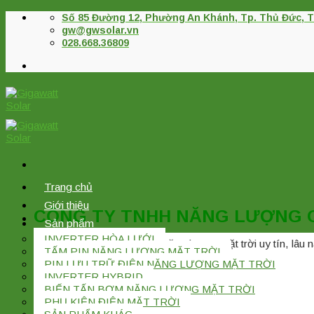
Skip
Số 85 Đường 12, Phường An Khánh, Tp. Thủ Đức, T
to
gw@gwsolar.vn
content
028.668.36809
Trang chủ
Giới thiệu
CÔNG TY TNHH NĂNG LƯỢNG 
Sản phẩm
INVERTER HÒA LƯỚI
Nhà phân phối thiết bị Điện năng lượng mặt trời uy tín, lâu
TẤM PIN NĂNG LƯỢNG MẶT TRỜI
PIN LƯU TRỮ ĐIỆN NĂNG LƯỢNG MẶT TRỜI
INVERTER HYBRID
Tìm
BIẾN TẤN BƠM NĂNG LƯỢNG MẶT TRỜI
kiếm:
PHỤ KIỆN ĐIỆN MẶT TRỜI