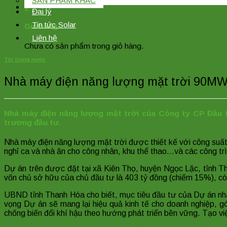
SẢN PHẨM KHÁC
0
Đại lý
Tin tức Solar
Giỏ hàng
Liên hệ
Chưa có sản phẩm trong giỏ hàng.
Tin trong nước
Nhà máy điện năng lượng mặt trời 90M
Nhà máy điện năng lượng mặt trời của Công ty CP Đầu 
trương đầu tư.
Nhà máy điện năng lượng mặt trời được thiết kế với công suất
nghỉ ca và nhà ăn cho công nhân, khu thể thao…và các công trì
Dự án trên được đặt tại xã Kiên Thọ, huyện Ngọc Lặc, tỉnh T
vốn chủ sở hữu của chủ đầu tư là 403 tỷ đồng (chiếm 15%), cò
UBND tỉnh Thanh Hóa cho biết, mục tiêu đầu tư của Dự án nhằ
vọng Dự án sẽ mang lại hiệu quả kinh tế cho doanh nghiệp, gó
chống biến đổi khí hậu theo hướng phát triển bền vững. Tạo việ