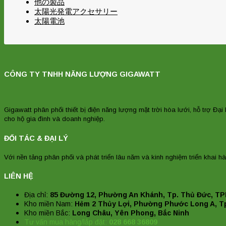
他の製品
太陽光発電アクセサリー
太陽電池
CÔNG TY TNHH NĂNG LƯỢNG GIGAWATT
Gigawatt phân phối thiết bị điện năng lượng mặt trời hòa lưới, hỗ trợ Đại 
cho hộ gia đình và doanh nghiệp.
ĐỐI TÁC & ĐẠI LÝ
Với nền tảng phân phối và phát triển lâu năm và kinh nghiệm triển khai hà
LIÊN HỆ
Địa chỉ:
85 Đường 12, Phường An Khánh, Tp. Thủ Đức, T
Kho miền Nam:
Hẻm 2 Thủy Lợi, Phường Phước Long A, T
Kho miền Bắc:
Long Châu, Yên Phong, Bắc Ninh
Tư vấn mua hàng/lắp đặt:
028 668 36809