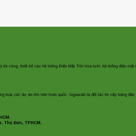
lý thi công, thiết kế các hệ thống Điện Mặt Trời hòa lưới, hệ thống điện mặ
ng loạt các dự án lớn trên toàn quốc. Gigawatt là đối tác tin cậy hàng đầu 
PHCM.
p. Thủ Đức, TPHCM.