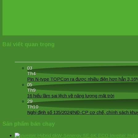
báo giá
Liên hệ ngay
Bài viết quan trọng
Bài viết quan trọng
03
Th4
Pin N-type TOPCon ra được nhiều điện hơn hẳn 3,16%
05
Th9
16 hiểu lầm sai lệch về năng lượng mặt trời
29
Th10
Nghị định số 135/2024/NĐ-CP cơ chế, chính sách khuyến 
Sản phẩm bán chạy
Inverter Hy