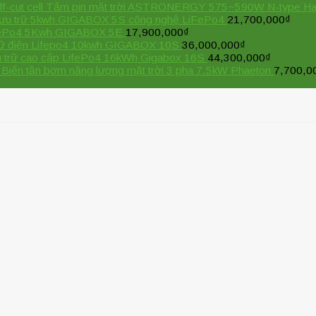
Tấm pin mặt trời ASTRONERGY 575~590W N-type Half-
 lưu trữ 5kwh GIGABOX 5S công nghệ LiFePo4
21,700,000
₫
iFePo4 5Kwh GIGABOX 5E
17,900,000
₫
trữ điện Lifepo4 10kwh GIGABOX 10S
36,000,000
₫
u trữ cao cấp LifePo4 16kWh Gigabox 16S
44,300,000
₫
Biến tần bơm năng lượng mặt trời 3 pha 7.5kW Phaeton
7,700,0