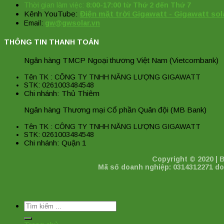
Thời gian làm việc:
8:00-17:00 từ Thứ 2 đến Thứ 7
Kênh YouTube:
Điện mặt trời Gigawatt - Gigawatt sol
Email:
gw@gwsolar.vn
THÔNG TIN THANH TOÁN
Ngân hàng TMCP Ngoại thương Việt Nam (Vietcombank)
Tên TK : CÔNG TY TNHH NĂNG LƯỢNG GIGAWATT
STK: 0261003484548
Chi nhánh: Thủ Thiêm
Ngân hàng Thương mại Cổ phần Quân đội (MB Bank)
Tên TK : CÔNG TY TNHH NĂNG LƯỢNG GIGAWATT
STK: 0261003484548
Chi nhánh: Quận 1
Copyright © 2020 |
Mã số doanh nghiệp: 0314312271 do
Tìm
kiếm: