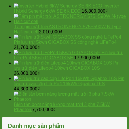
Inverter
Hybrid Senergy 6kW SE 6K ECO
16,800,000
₫
Tấm pin mặt trời ASTRONERGY 575~590W N-type
Half-cut cell
2,010,000
₫
Pin lưu trữ 5kwh GIGABOX 5S công nghệ LiFePo4
21,700,000
₫
Pin lưu trữ
LiFePo4 5Kwh GIGABOX 5E
17,900,000
₫
Pin
lưu trữ điện Lifepo4 10kwh GIGABOX 10S
36,000,000
₫
Pin
lưu trữ cao cấp LifePo4 16kWh Gigabox 16S
44,300,000
₫
Biến tần bơm năng lượng mặt trời 3 pha 7.5kW
Phaeton
7,700,000
₫
Danh mục sản phẩm