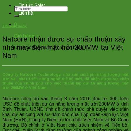
Tin tức Solar
Tìm
Liên hệ
kiếm:
0
Tin trong nước
Giỏ hàng
Natcore nhận được sự chấp thuận xây
nhà máy điện mặt trời 200MW tại Việt
Chưa có sản phẩm trong giỏ hàng.
Nam
Công ty Natcore Technology, nhà sản xuất pin năng lượng mặt
trời và phát triển công nghệ thế hệ mới, đã nhận được sự chấp
thuận của chính phủ cho việc thành lập dự án năng lượng mặt
trời 200MW ở Việt Nam.
Natcore công bố vào tháng 8 năm 2016 đầu tư 300 triệu
USD để phát triển dự án năng lượng mặt trời 200MW ở tỉnh
Bình Thuận. UBND tỉnh đã chính thức phê duyệt việc triển
khai dự án cùng với sự đảm bảo của Tập đoàn Điện lực Việt
Nam (EVN), Công ty Điện lực lớn nhất Việt Nam và Bộ Công
thương, Bộ chính ở Việt Nam chịu trách nhiệm về Tiến bộ,
Quy chế, quản lý và tăng trưởng của ngành công nghiệp và