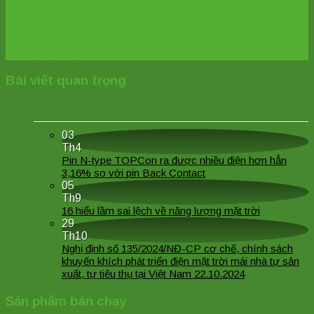
báo giá
Liên hệ ngay
Bài viết quan trọng
Bài viết quan trọng
03
Th4
Pin N-type TOPCon ra được nhiều điện hơn hẳn
3,16% so với pin Back Contact
05
Th9
16 hiểu lầm sai lệch về năng lượng mặt trời
29
Th10
Nghị định số 135/2024/NĐ-CP cơ chế, chính sách
khuyến khích phát triển điện mặt trời mái nhà tự sản
xuất, tự tiêu thụ tại Việt Nam 22.10.2024
Sản phẩm bán chạy