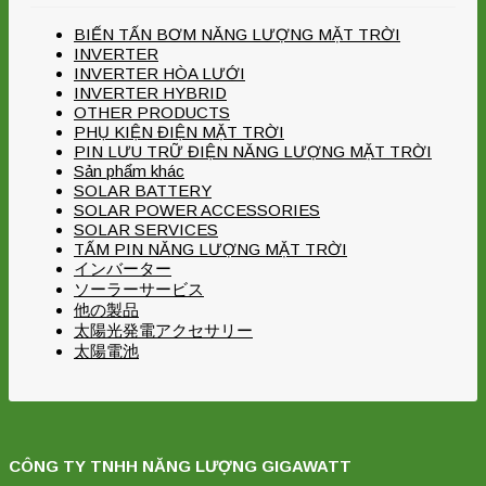
BIẾN TẤN BƠM NĂNG LƯỢNG MẶT TRỜI
INVERTER
INVERTER HÒA LƯỚI
INVERTER HYBRID
OTHER PRODUCTS
PHỤ KIỆN ĐIỆN MẶT TRỜI
PIN LƯU TRỮ ĐIỆN NĂNG LƯỢNG MẶT TRỜI
Sản phẩm khác
SOLAR BATTERY
SOLAR POWER ACCESSORIES
SOLAR SERVICES
TẤM PIN NĂNG LƯỢNG MẶT TRỜI
インバーター
ソーラーサービス
他の製品
太陽光発電アクセサリー
太陽電池
CÔNG TY TNHH NĂNG LƯỢNG GIGAWATT