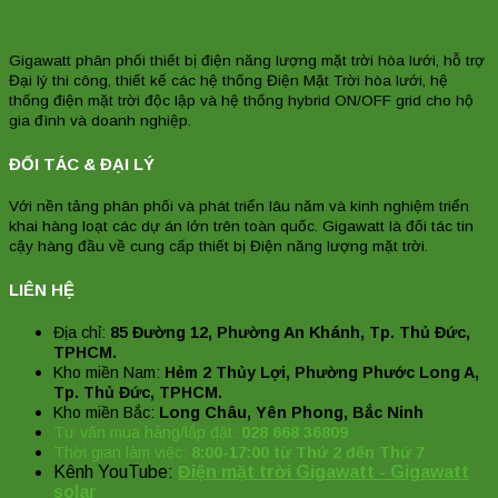
Gigawatt phân phối thiết bị điện năng lượng mặt trời hòa lưới, hỗ trợ
Đại lý thi công, thiết kế các hệ thống Điện Mặt Trời hòa lưới, hệ
thống điện mặt trời độc lập và hệ thống hybrid ON/OFF grid cho hộ
gia đình và doanh nghiệp.
ĐỐI TÁC & ĐẠI LÝ
Với nền tảng phân phối và phát triển lâu năm và kinh nghiệm triển
khai hàng loạt các dự án lớn trên toàn quốc. Gigawatt là đối tác tin
cậy hàng đầu về cung cấp thiết bị Điện năng lượng mặt trời.
LIÊN HỆ
Địa chỉ:
85 Đường 12, Phường An Khánh, Tp. Thủ Đức,
TPHCM.
Kho miền Nam:
Hẻm 2 Thủy Lợi, Phường Phước Long A,
Tp. Thủ Đức, TPHCM.
Kho miền Bắc:
Long Châu, Yên Phong, Bắc Ninh
Tư vấn mua hàng/lắp đặt:
028 668 36809
Thời gian làm việc:
8:00-17:00 từ Thứ 2 đến Thứ 7
Kênh YouTube:
Điện mặt trời Gigawatt - Gigawatt
solar