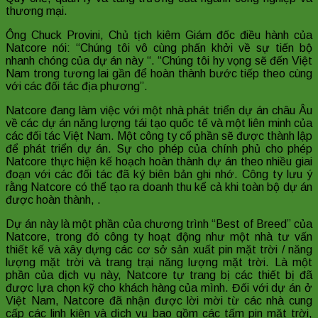
thương mại.
Ông Chuck Provini, Chủ tịch kiêm Giám đốc điều hành của
Natcore nói: “Chúng tôi vô cùng phấn khởi về sự tiến bộ
nhanh chóng của dự án này “. “Chúng tôi hy vọng sẽ đến Việt
Nam trong tương lai gần để hoàn thành bước tiếp theo cùng
với các đối tác địa phương”.
Natcore đang làm việc với một nhà phát triển dự án châu Âu
về các dự án năng lượng tái tạo quốc tế và một liên minh của
các đối tác Việt Nam. Một công ty cổ phần sẽ được thành lập
để phát triển dự án. Sự cho phép của chính phủ cho phép
Natcore thực hiện kế hoạch hoàn thành dự án theo nhiều giai
đoạn với các đối tác đã ký biên bản ghi nhớ. Công ty lưu ý
rằng Natcore có thể tạo ra doanh thu kể cả khi toàn bộ dự án
được hoàn thành, .
Dự án này là một phần của chương trình “Best of Breed” của
Natcore, trong đó công ty hoạt động như một nhà tư vấn
thiết kế và xây dựng các cơ sở sản xuất pin mặt trời / năng
lượng mặt trời và trang trại năng lượng mặt trời. Là một
phần của dịch vụ này, Natcore tự trang bị các thiết bị đã
được lựa chọn kỹ cho khách hàng của mình. Đối với dự án ở
Việt Nam, Natcore đã nhận được lời mời từ các nhà cung
cấp các linh kiện và dịch vụ bao gồm các tấm pin mặt trời,