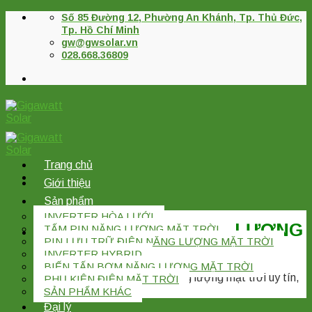
Skip
Số 85 Đường 12, Phường An Khánh, Tp. Thủ Đức,
to
Tp. Hồ Chí Minh
content
gw@gwsolar.vn
028.668.36809
Trang chủ
Giới thiệu
Sản phẩm
INVERTER HÒA LƯỚI
CÔNG TY TNHH NĂNG LƯỢNG
TẤM PIN NĂNG LƯỢNG MẶT TRỜI
PIN LƯU TRỮ ĐIỆN NĂNG LƯỢNG MẶT TRỜI
GIGAWATT
INVERTER HYBRID
BIẾN TẤN BƠM NĂNG LƯỢNG MẶT TRỜI
Nhà phân phối thiết bị Điện năng lượng mặt trời uy tín,
PHỤ KIỆN ĐIỆN MẶT TRỜI
lâu năm kinh nghiệm.
SẢN PHẨM KHÁC
Đại lý