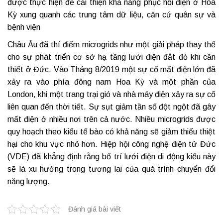
được thực hiện để cải thiện khả năng phục hồi điện ở Hoa
Kỳ xung quanh các trung tâm dữ liệu, căn cứ quân sự và
bệnh viện
Châu Âu đã thí điểm microgrids như một giải pháp thay thế
cho sự phát triển cơ sở hạ tầng lưới điện đắt đỏ khi cần
thiết ở Đức. Vào Tháng 8/2019 một sự cố mất điện lớn đã
xảy ra vào phía đông nam Hoa Kỳ và một phần của
London, khi một trang trại gió và nhà máy điện xảy ra sự cố
liên quan đến thời tiết. Sự sụt giảm tần số đột ngột đã gây
mất điện ở nhiều nơi trên cả nước. Nhiều microgrids được
quy hoạch theo kiểu tế bào có khả năng sẽ giảm thiểu thiệt
hại cho khu vực nhỏ hơn. Hiệp hội công nghệ điện tử Đức
(VDE) đã khẳng định rằng bố trí lưới điện di động kiểu này
sẽ là xu hướng trong tương lai của quá trình chuyển đổi
năng lượng.
Đánh giá bài viết