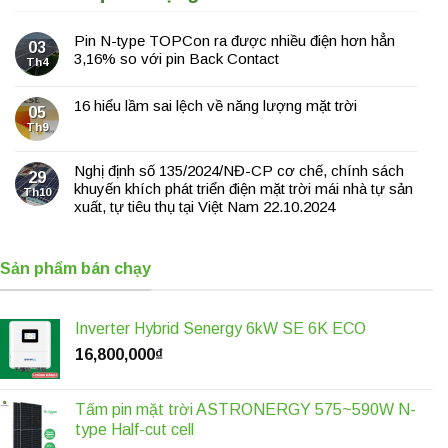
Pin N-type TOPCon ra được nhiều điện hơn hẳn
03
3,16% so với pin Back Contact
Th4
16 hiểu lầm sai lệch về năng lượng mặt trời
05
Th9
Nghị định số 135/2024/NĐ-CP cơ chế, chính sách
29
khuyến khích phát triển điện mặt trời mái nhà tự sản
Th10
xuất, tự tiêu thụ tại Việt Nam 22.10.2024
Sản phẩm bán chạy
Inverter Hybrid Senergy 6kW SE 6K ECO
16,800,000
₫
Tấm pin mặt trời ASTRONERGY 575~590W N-
type Half-cut cell