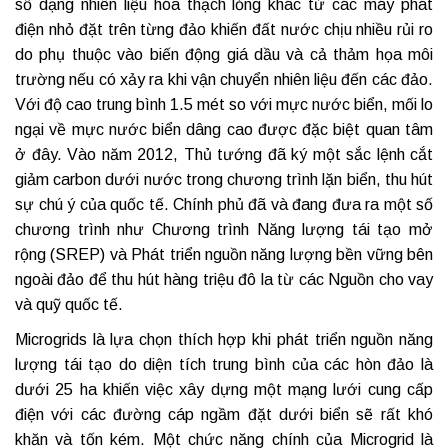
số dạng nhiên liệu hóa thạch lỏng khác từ các máy phát
điện nhỏ đặt trên từng đảo khiến đất nước chịu nhiều rủi ro
do phụ thuộc vào biến động giá dầu và cả thảm họa môi
trường nếu có xảy ra khi vận chuyển nhiên liệu đến các đảo.
Với độ cao trung bình 1.5 mét so với mực nước biển, mối lo
ngại về mực nước biển dâng cao được đặc biệt quan tâm
ở đây. Vào năm 2012, Thủ tướng đã ký một sắc lệnh cắt
giảm carbon dưới nước trong chương trình lặn biển, thu hút
sự chú ý của quốc tế. Chính phủ đã và đang đưa ra một số
chương trình như Chương trình Năng lượng tái tạo mở
rộng (SREP) và Phát triển nguồn năng lượng bền vững bên
ngoài đảo để thu hút hàng triệu đô la từ các Nguồn cho vay
và quỹ quốc tế.
Microgrids là lựa chọn thích hợp khi phát triển nguồn năng
lượng tái tạo do diện tích trung bình của các hòn đảo là
dưới 25 ha khiến việc xây dựng một mạng lưới cung cấp
điện với các đường cáp ngầm đặt dưới biển sẽ rất khó
khăn và tốn kém. Một chức năng chính của Microgrid là