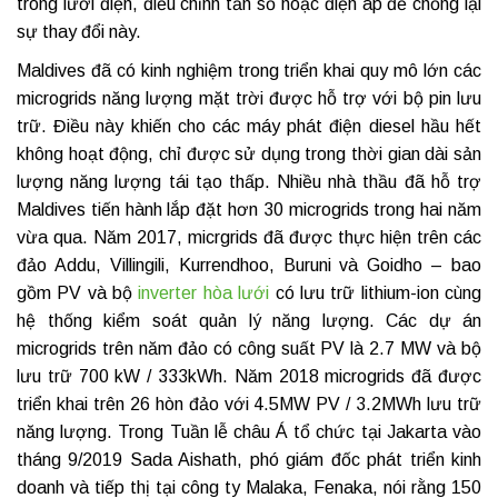
trong lưới điện, điều chỉnh tần số hoặc điện áp để chống lại
sự thay đổi này.
Maldives đã có kinh nghiệm trong triển khai quy mô lớn các
microgrids năng lượng mặt trời được hỗ trợ với bộ pin lưu
trữ. Điều này khiến cho các máy phát điện diesel hầu hết
không hoạt động, chỉ được sử dụng trong thời gian dài sản
lượng năng lượng tái tạo thấp. Nhiều nhà thầu đã hỗ trợ
Maldives tiến hành lắp đặt hơn 30 microgrids trong hai năm
vừa qua. Năm 2017, micrgrids đã được thực hiện trên các
đảo Addu, Villingili, Kurrendhoo, Buruni và Goidho – bao
gồm PV và bộ
inverter hòa lưới
có lưu trữ lithium-ion cùng
hệ thống kiểm soát quản lý năng lượng. Các dự án
microgrids trên năm đảo có công suất PV là 2.7 MW và bộ
lưu trữ 700 kW / 333kWh. Năm 2018 microgrids đã được
triển khai trên 26 hòn đảo với 4.5MW PV / 3.2MWh lưu trữ
năng lượng. Trong Tuần lễ châu Á tổ chức tại Jakarta vào
tháng 9/2019 Sada Aishath, phó giám đốc phát triển kinh
doanh và tiếp thị tại công ty Malaka, Fenaka, nói rằng 150