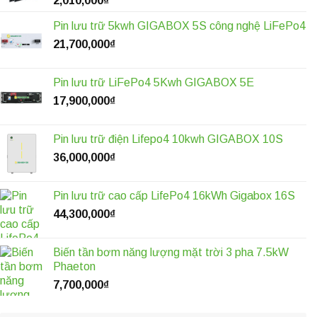
2,010,000
₫
Pin lưu trữ 5kwh GIGABOX 5S công nghệ LiFePo4
21,700,000
₫
Pin lưu trữ LiFePo4 5Kwh GIGABOX 5E
17,900,000
₫
Pin lưu trữ điện Lifepo4 10kwh GIGABOX 10S
36,000,000
₫
Pin lưu trữ cao cấp LifePo4 16kWh Gigabox 16S
44,300,000
₫
Biến tần bơm năng lượng mặt trời 3 pha 7.5kW
Phaeton
7,700,000
₫