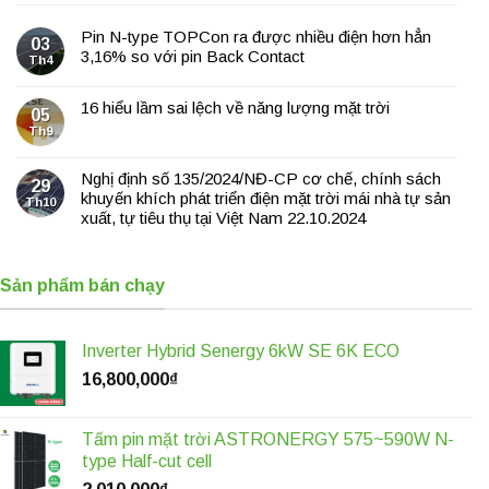
Pin N-type TOPCon ra được nhiều điện hơn hẳn
03
3,16% so với pin Back Contact
Th4
16 hiểu lầm sai lệch về năng lượng mặt trời
05
Th9
Nghị định số 135/2024/NĐ-CP cơ chế, chính sách
29
khuyến khích phát triển điện mặt trời mái nhà tự sản
Th10
xuất, tự tiêu thụ tại Việt Nam 22.10.2024
Sản phẩm bán chạy
Inverter Hybrid Senergy 6kW SE 6K ECO
16,800,000
₫
Tấm pin mặt trời ASTRONERGY 575~590W N-
type Half-cut cell