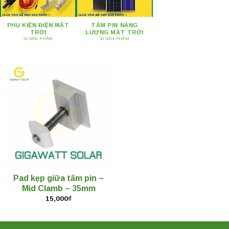
PHỤ KIỆN ĐIỆN MẶT
TẤM PIN NĂNG
TRỜI
LƯỢNG MẶT TRỜI
21 SẢN PHẨM
10 SẢN PHẨM
Pad kẹp giữa tấm pin –
Mid Clamb – 35mm
15,000
₫