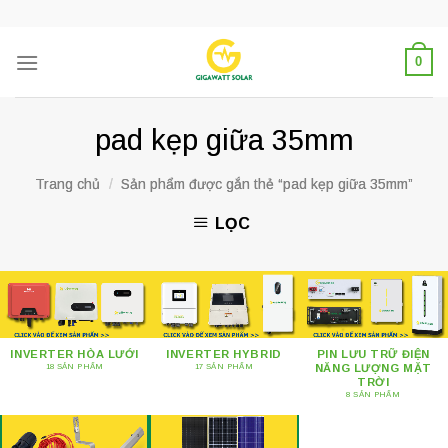
Skip
to
content
0
pad kẹp giữa 35mm
Trang chủ
/
Sản phẩm được gắn thẻ “pad kẹp giữa 35mm”
LỌC
INVERTER HÒA LƯỚI
INVERTER HYBRID
PIN LƯU TRỮ ĐIỆN
NĂNG LƯỢNG MẶT
18 SẢN PHẨM
17 SẢN PHẨM
TRỜI
8 SẢN PHẨM