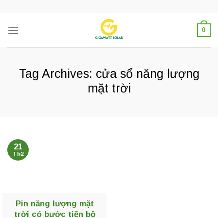
Skip
to
content
0
Tag Archives:
cửa sổ năng lượng
mặt trời
21
Th2
Pin năng lượng mặt
trời có bước tiến bộ