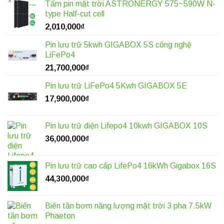
Tấm pin mặt trời ASTRONERGY 575~590W N-
type Half-cut cell
2,010,000
₫
Pin lưu trữ 5kwh GIGABOX 5S công nghệ
LiFePo4
21,700,000
₫
Pin lưu trữ LiFePo4 5Kwh GIGABOX 5E
17,900,000
₫
Pin lưu trữ điện Lifepo4 10kwh GIGABOX 10S
36,000,000
₫
Pin lưu trữ cao cấp LifePo4 16kWh Gigabox 16S
44,300,000
₫
Biến tần bơm năng lượng mặt trời 3 pha 7.5kW
Phaeton