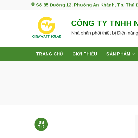
Skip
Số 85 Đường 12, Phường An Khánh, Tp. Thủ 
to
content
CÔNG TY TNHH 
Nhà phân phối thiết bị Điện năng
TRANG CHỦ
GIỚI THIỆU
SẢN PHẨM
08
Th2