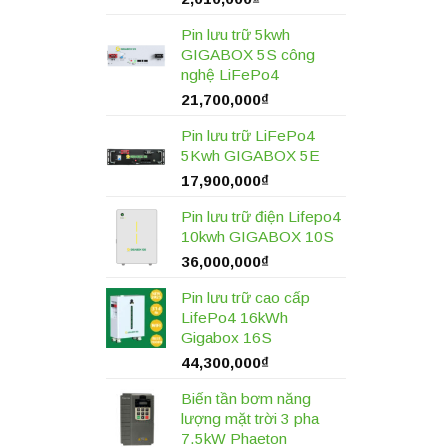
Pin lưu trữ 5kwh
GIGABOX 5S công
nghệ LiFePo4
21,700,000
₫
Pin lưu trữ LiFePo4
5Kwh GIGABOX 5E
17,900,000
₫
Pin lưu trữ điện Lifepo4
10kwh GIGABOX 10S
36,000,000
₫
Pin lưu trữ cao cấp
LifePo4 16kWh
Gigabox 16S
44,300,000
₫
Biến tần bơm năng
lượng mặt trời 3 pha
7.5kW Phaeton