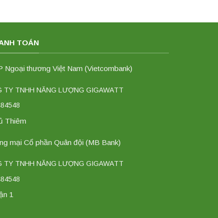
HANH TOÁN
Ngoại thương Việt Nam (Vietcombank)
NG TY TNHH NĂNG LƯỢNG GIGAWATT
484548
hủ Thiêm
g mại Cổ phần Quân đội (MB Bank)
NG TY TNHH NĂNG LƯỢNG GIGAWATT
484548
ận 1