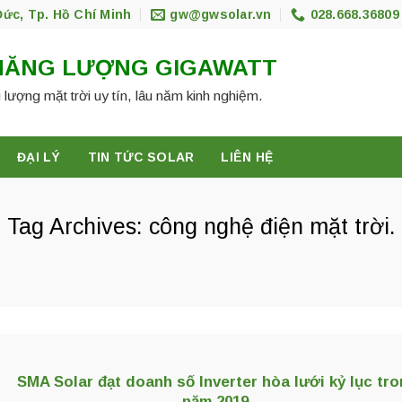
Đức, Tp. Hồ Chí Minh
gw@gwsolar.vn
028.668.36809
NĂNG LƯỢNG GIGAWATT
 lượng mặt trời uy tín, lâu năm kinh nghiệm.
ĐẠI LÝ
TIN TỨC SOLAR
LIÊN HỆ
Tag Archives:
công nghệ điện mặt trời.
SMA Solar đạt doanh số Inverter hòa lưới kỷ lục tr
năm 2019.