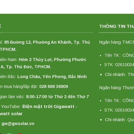
Ệ
THÔNG TIN T
Ngân hàng TMCP 
hỉ:
85 Đường 12, Phường An Khánh, Tp. Thủ
 TPHCM.
Tên TK : CÔ
miền Nam:
Hẻm 2 Thủy Lợi, Phường Phước
STK: 0261003
 A, Tp. Thủ Đức, TPHCM.
Chi nhánh: T
iền Bắc:
Long Châu, Yên Phong, Bắc Ninh
n mua hàng/lắp đặt:
028 668 36809
Ngân hàng Thươn
gian làm việc:
8:00-17:00 từ Thứ 2 đến Thứ 7
Tên TK : CÔ
 YouTube:
Điện mặt trời Gigawatt -
STK: 0261003
watt solar
Chi nhánh: Qu
:
gw@gwsolar.vn