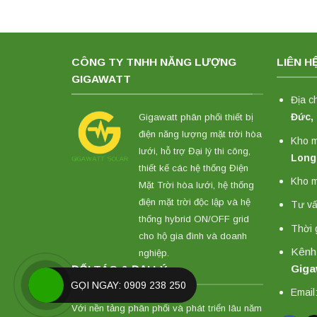
CÔNG TY TNHH NĂNG LƯỢNG
LIÊN H
GIGAWATT
Địa c
Đức,
Gigawatt phân phối thiết bị
điện năng lượng mặt trời hòa
Kho 
lưới, hỗ trợ Đại lý thi công,
Long
thiết kế các hệ thống Điện
Kho m
Mặt Trời hòa lưới, hệ thống
điện mặt trời độc lập và hệ
Tư vấ
thống hybrid ON/OFF grid
Thời 
cho hộ gia đình và doanh
Kênh
nghiệp.
Giga
ĐỐI TÁC & ĐẠI LÝ
GỌI NGAY: 0909 238 250
Email
Với nền tảng phân phối và phát triển lâu năm