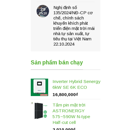
Nghị định số
29
135/2024/NĐ-CP cơ
Th10
chế, chính sách
khuyến khích phát
triển điện mặt trời mái
nhà tự sản xuất, tự
tiêu thụ tại Việt Nam
22.10.2024
Sản phẩm bán chạy
Inverter Hybrid Senergy
6kW SE 6K ECO
16,800,000
₫
Tấm pin mặt trời
ASTRONERGY
575~590W N-type
Half-cut cell
2,010,000
₫